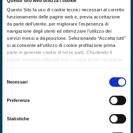
Questo sito web utilizza i cookie
Expires on
13 marzo 2027
Questo Sito fa uso di cookie tecnici necessari al corretto
funzionamento delle pagine web e, previa accettazione
da parte dell’utente, per migliorare l’esperienza di
navigazione degli utenti ed ottimizzare l’utilizzo dei
servizi messi a disposizione. Selezionando “Accetta tutti”
si acconsente all’utilizzo di cookie profilazione prima
parte in generale cookie di terze parti. Chiudendo il
banner verranno utilizzati solo i cookie tecnici necessari
alla navigazione e alcune funzionalità aggiuntive
potrebbero non essere disponibili.
Selezione
Per conoscere i dettagli, consulta la nostra cookie policy.
Necessari
Technology offer
del
https://www.openinnovation.regione.lombardia.it/it/co
consenso
Azienda francese leader in sistemi UV
okie-policy
e la nostra privacy policy
per PCB e incisione metalli cerca
Preferenze
https://www.openinnovation.regione.lombardia.it/it/pr
partner industriali
ivacy-policy
Statistiche
ID: TOFR20250818014