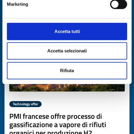
Marketing
DISCOVER MORE →
Expires on
12 marzo 2027
Accetta tutti
Accetta selezionati
Rifiuta
Technology offer
PMI francese offre processo di
gassificazione a vapore di rifiuti
organici per produzione H2