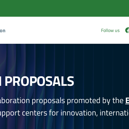
ion
Follow us
N PROPOSALS
aboration proposals promoted by the
E
port centers for innovation, internati