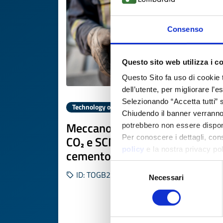
Consenso
Questo sito web utilizza i c
Questo Sito fa uso di cookie 
dell’utente, per migliorare l’
Selezionando “Accetta tutti” s
Technology offer
Chiudendo il banner verranno u
Meccanochimica per cattura
potrebbero non essere disponi
CO₂ e SCM low-carbon nel
Per conoscere i dettagli, con
policy
e la nostra privacy po
cemento
Selezione
ID: TOGB20251121023
Necessari
del
consenso
DISCOVER MORE 