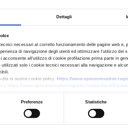
Dettagli
ookie
tecnici necessari al corretto funzionamento delle pagine web e, 
esperienza di navigazione degli utenti ed ottimizzare l’utilizzo dei
i acconsente all’utilizzo di cookie profilazione prima parte in gene
Business request
tilizzati solo i cookie tecnici necessari alla navigazione e alcun
Produttore macedone di
bili.
componenti CNC cerca partner
sulta la nostra cookie policy.
https://www.openinnovation.region
licy
https://www.openinnovation.regione.lombardia.it/it/priva
strategici e clienti
ID: BRMK20251124006
Preferenze
Statistiche
→
DISCOVER MORE →