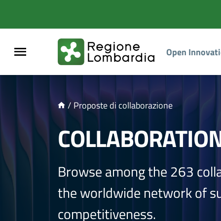
NTENUTO PRINCIPALE
Open Innovat
/
Proposte di collaborazione
COLLABORATIO
Browse among the 263 coll
the worldwide network of sup
competitiveness.