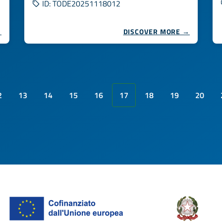
ID: TODE20251118012
→
DISCOVER MORE →
2
13
14
15
16
17
18
19
20