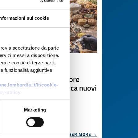
Informazioni sui cookie
previa accettazione da parte
 servizi messi a disposizione.
rale cookie di terze parti.
Business request
e funzionalità aggiuntive
Produttore e importatore
alimentare polacco cerca nuovi
e.lombardia.it/it/cookie-
cy-policy
fornitori di prodotti
trasformati
Marketing
ID: BRPL20251120012
DISCOVER MORE →