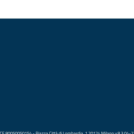
vati CF 80050050154 - Piazza Città di Lombardia, 1 20124 Milano v.8.3.