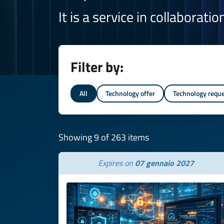
It is a service in collaborati
Filter by:
All
Technology offer
Technology requ
Showing 9 of 263 items
Expires on
07 gennaio 2027