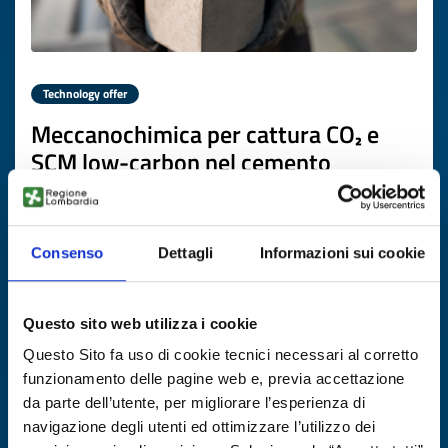
Technology offer
Meccanochimica per cattura CO₂ e
SCM low-carbon nel cemento
ID: TOGB20251121023
Consenso
Dettagli
Informazioni sui cookie
DISCOVER MORE →
Expires on
24 novembre 2026
Questo sito web utilizza i cookie
Questo Sito fa uso di cookie tecnici necessari al corretto
funzionamento delle pagine web e, previa accettazione
da parte dell’utente, per migliorare l’esperienza di
navigazione degli utenti ed ottimizzare l’utilizzo dei