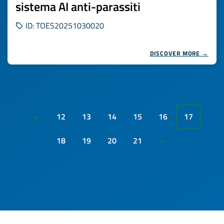
sistema AI anti-parassiti
ID: TOES20251030020
DISCOVER MORE →
12
13
14
15
16
17
«
18
19
20
21
»