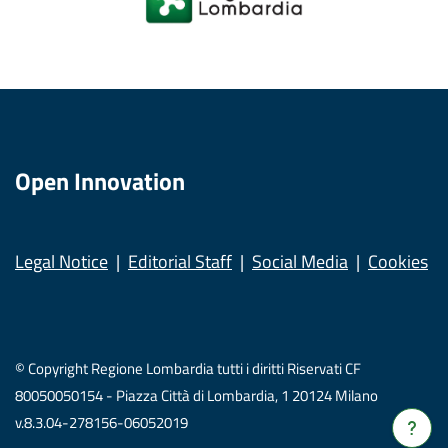
Open Innovation
Legal Notice
Editorial Staff
Social Media
Cookies
© Copyright Regione Lombardia tutti i diritti Riservati CF
80050050154 - Piazza Città di Lombardia, 1 20124 Milano
v.8.3.04-278156-06052019
Verrà