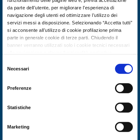
funzionamento delle pagine web e, previa accettazione
da parte dell’utente, per migliorare l’esperienza di
navigazione degli utenti ed ottimizzare l’utilizzo dei
servizi messi a disposizione. Selezionando “Accetta tutti”
si acconsente all’utilizzo di cookie profilazione prima
parte in generale cookie di terze parti. Chiudendo il
banner verranno utilizzati solo i cookie tecnici necessari
alla navigazione e alcune funzionalità aggiuntive
potrebbero non essere disponibili.
Selezione
Per conoscere i dettagli, consulta la nostra cookie policy.
Necessari
Technology offer
del
https://www.openinnovation.regione.lombardia.it/it/co
consenso
Protesi multifunzionale e
okie-policy
e la nostra privacy policy
personalizzabile per arto superiore
Preferenze
https://www.openinnovation.regione.lombardia.it/it/pr
per riabilitazione
ivacy-policy
Statistiche
ID: TOES20260427015
Marketing
DISCOVER MORE →