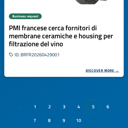
Business request
PMI francese cerca fornitori di
membrane ceramiche e housing per
filtrazione del vino
ID: BRFR20260429001
DISCOVER MORE →
1
2
3
4
5
6
«
7
8
9
10
»