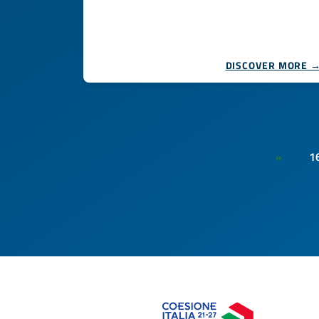
DISCOVER MORE 
1
«