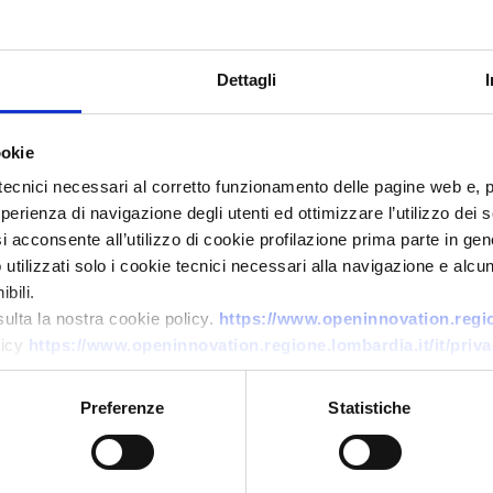
Dettagli
ookie
tecnici necessari al corretto funzionamento delle pagine web e, 
esperienza di navigazione degli utenti ed ottimizzare l’utilizzo dei
i acconsente all’utilizzo di cookie profilazione prima parte in gene
Business offer
tilizzati solo i cookie tecnici necessari alla navigazione e alcun
bili.
PMI ungherese offre AI
sulta la nostra cookie policy.
https://www.openinnovation.region
i
trasparente e biostatistica per
licy
https://www.openinnovation.regione.lombardia.it/it/priva
supporto clinico
Preferenze
Statistiche
ID: BOHU20260630019
→
DISCOVER MORE →