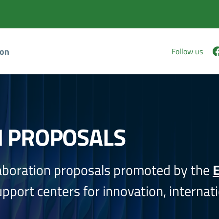
ion
Follow us
N PROPOSALS
aboration proposals promoted by the
E
port centers for innovation, internati