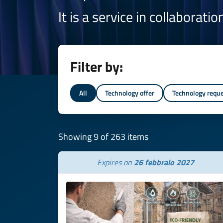
It is a service in collaborati
Filter by:
All
Technology offer
Technology requ
Showing 9 of 263 items
Expires on
26 febbraio 2027