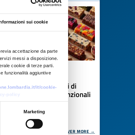
Informazioni sui cookie
previa accettazione da parte
 servizi messi a disposizione.
rale cookie di terze parti.
Business offer
e funzionalità aggiuntive
Produzione conto terzi di
e.lombardia.it/it/cookie-
miscele proteiche e funzionali
cy-policy
in polvere
Marketing
ID: BOLV20260629006
DISCOVER MORE →