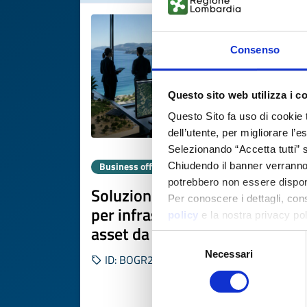
Consenso
Questo sito web utilizza i c
Questo Sito fa uso di cookie 
dell’utente, per migliorare l’
Selezionando “Accetta tutti” s
Business offer
Chiudendo il banner verranno u
potrebbero non essere disponi
Soluzioni geospaziali integrate
Per conoscere i dettagli, con
per infrastrutture e gestione d
policy
e la nostra privacy po
asset da azienda greca
Selezione
Necessari
del
ID: BOGR20260727002
consenso
DISCOVER MORE 