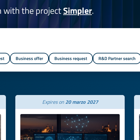
on with the project
Simpler
.
est
Business offer
Business request
R&D Partner search
Expires on
20 marzo 2027