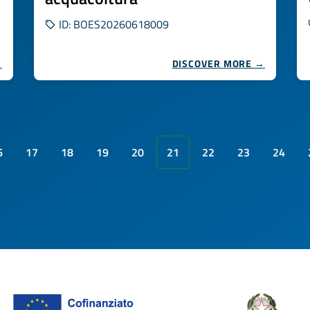
ID: BOES20260618009
→
DISCOVER MORE →
6
17
18
19
20
21
22
23
24