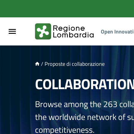
NTENUTO PRINCIPALE
Open Innovat
/
Proposte di collaborazione
COLLABORATIO
Browse among the 263 coll
the worldwide network of sup
competitiveness.