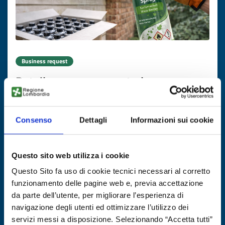
Business request
Retailer e-commerce tedesco cerca
produttore di spray anti-vespe a
marchio proprio
Consenso
Dettagli
Informazioni sui cookie
ID: BRDE20251121025
Questo sito web utilizza i cookie
DISCOVER MORE →
Questo Sito fa uso di cookie tecnici necessari al corretto
funzionamento delle pagine web e, previa accettazione
Expires on
05 febbraio 2027
da parte dell’utente, per migliorare l’esperienza di
navigazione degli utenti ed ottimizzare l’utilizzo dei
servizi messi a disposizione. Selezionando “Accetta tutti”