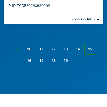
ID: TODE20250820005
DISCOVER MORE →
10
11
12
13
14
15
«
16
17
18
19
»