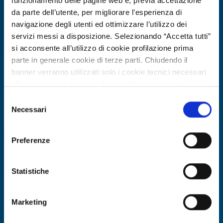
funzionamento delle pagine web e, previa accettazione
da parte dell’utente, per migliorare l’esperienza di
navigazione degli utenti ed ottimizzare l’utilizzo dei
servizi messi a disposizione. Selezionando “Accetta tutti”
si acconsente all’utilizzo di cookie profilazione prima
parte in generale cookie di terze parti. Chiudendo il
banner verranno utilizzati solo i cookie tecnici necessari
alla navigazione e alcune funzionalità aggiuntive
potrebbero non essere disponibili.
Selezione
Per conoscere i dettagli, consulta la nostra cookie policy.
Necessari
Technology offer
del
https://www.openinnovation.regione.lombardia.it/it/co
consenso
Piattaforma modulare per
okie-policy
e la nostra privacy policy
digitalizzazione e sostenibilità nei
Preferenze
https://www.openinnovation.regione.lombardia.it/it/pr
processi produttivi
ivacy-policy
Statistiche
ID: TOTR20260624006
Marketing
DISCOVER MORE →