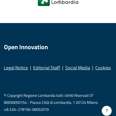
Open Innovation
Legal Notice
Editorial Staff
Social Media
Cookies
© Copyright Regione Lombardia tutti i diritti Riservati CF
80050050154 - Piazza Città di Lombardia, 1 20124 Milano
v.8.3.04-278156-06052019
Verrà