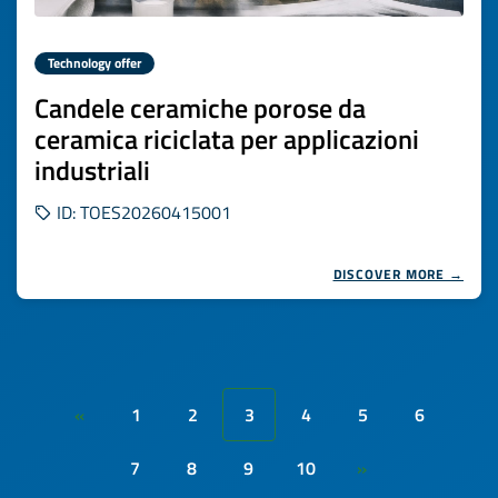
Technology offer
Candele ceramiche porose da
ceramica riciclata per applicazioni
industriali
ID: TOES20260415001
DISCOVER MORE →
1
2
3
4
5
6
«
7
8
9
10
»