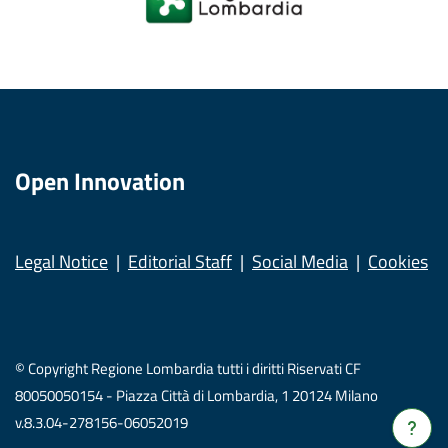
Open Innovation
Legal Notice
Editorial Staff
Social Media
Cookies
© Copyright Regione Lombardia tutti i diritti Riservati CF
80050050154 - Piazza Città di Lombardia, 1 20124 Milano
v.8.3.04-278156-06052019
Verrà