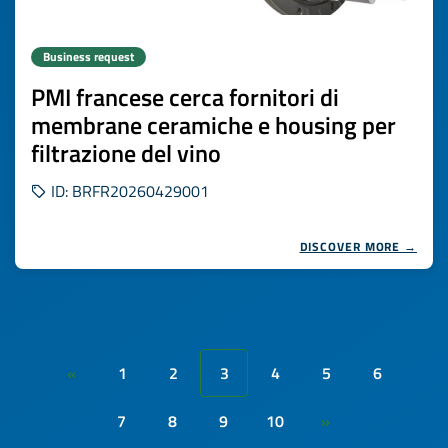
Business request
PMI francese cerca fornitori di
membrane ceramiche e housing per
filtrazione del vino
ID: BRFR20260429001
DISCOVER MORE →
1
2
3
4
5
6
«
7
8
9
10
»