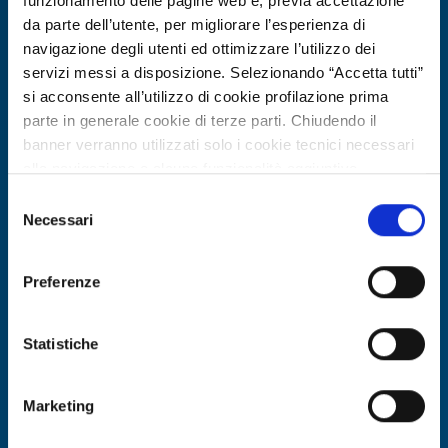
funzionamento delle pagine web e, previa accettazione
da parte dell’utente, per migliorare l’esperienza di
navigazione degli utenti ed ottimizzare l’utilizzo dei
servizi messi a disposizione. Selezionando “Accetta tutti”
si acconsente all’utilizzo di cookie profilazione prima
parte in generale cookie di terze parti. Chiudendo il
banner verranno utilizzati solo i cookie tecnici necessari
alla navigazione e alcune funzionalità aggiuntive
potrebbero non essere disponibili.
Selezione
Per conoscere i dettagli, consulta la nostra cookie policy.
Necessari
Business request
del
https://www.openinnovation.regione.lombardia.it/it/co
consenso
Azienda maltese cerca partner per
okie-policy
e la nostra privacy policy
soluzione di mobilità intelligente
Preferenze
https://www.openinnovation.regione.lombardia.it/it/pr
basata su telecamere
ivacy-policy
Statistiche
ID: BRMT20260504027
Marketing
DISCOVER MORE →