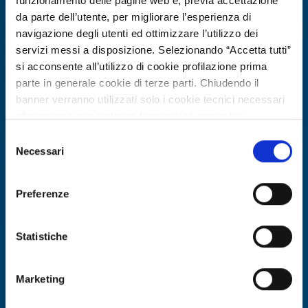
funzionamento delle pagine web e, previa accettazione
da parte dell’utente, per migliorare l’esperienza di
navigazione degli utenti ed ottimizzare l’utilizzo dei
servizi messi a disposizione. Selezionando “Accetta tutti”
si acconsente all’utilizzo di cookie profilazione prima
parte in generale cookie di terze parti. Chiudendo il
banner verranno utilizzati solo i cookie tecnici necessari
alla navigazione e alcune funzionalità aggiuntive
potrebbero non essere disponibili.
Selezione
Per conoscere i dettagli, consulta la nostra cookie policy.
Necessari
Technology offer
del
https://www.openinnovation.regione.lombardia.it/it/co
consenso
Azienda spagnola offre engineering
okie-policy
e la nostra privacy policy
energetico, digital twin e strumenti
Preferenze
https://www.openinnovation.regione.lombardia.it/it/pr
EPC-SRI per edifici
ivacy-policy
Statistiche
ID: TOES20260427010
Marketing
DISCOVER MORE →