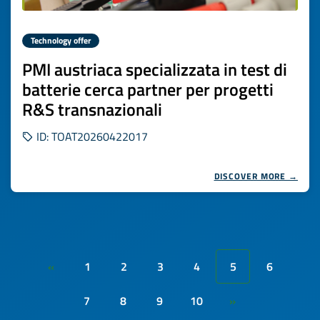
Technology offer
PMI austriaca specializzata in test di
batterie cerca partner per progetti
R&S transnazionali
ID: TOAT20260422017
DISCOVER MORE →
1
2
3
4
5
6
«
7
8
9
10
»