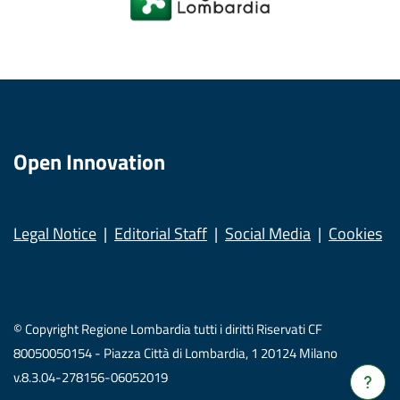
Open Innovation
Legal Notice
Editorial Staff
Social Media
Cookies
© Copyright Regione Lombardia tutti i diritti Riservati CF
80050050154 - Piazza Città di Lombardia, 1 20124 Milano
v.8.3.04-278156-06052019
Verrà