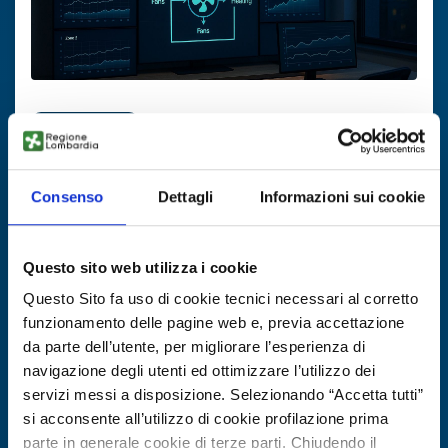
Technology offer
Sistema adattivo per controllo HVAC
Consenso
Dettagli
Informazioni sui cookie
ID: TOES20250821010
DISCOVER MORE →
Questo sito web utilizza i cookie
Questo Sito fa uso di cookie tecnici necessari al corretto
Expires on
04 novembre 2026
funzionamento delle pagine web e, previa accettazione
da parte dell’utente, per migliorare l’esperienza di
navigazione degli utenti ed ottimizzare l’utilizzo dei
servizi messi a disposizione. Selezionando “Accetta tutti”
si acconsente all’utilizzo di cookie profilazione prima
parte in generale cookie di terze parti. Chiudendo il