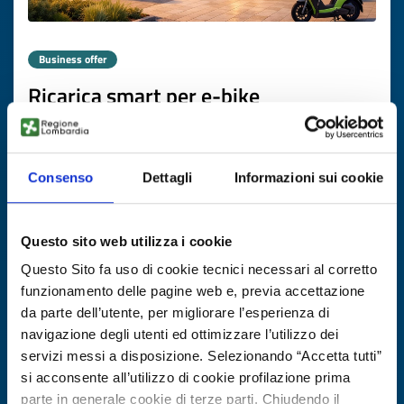
Business offer
Ricarica smart per e-bike
ID: BOSK20251119021STEP
Consenso
Dettagli
Informazioni sui cookie
DISCOVER MORE →
Expires on
25 agosto 2026
Questo sito web utilizza i cookie
Questo Sito fa uso di cookie tecnici necessari al corretto
funzionamento delle pagine web e, previa accettazione
da parte dell’utente, per migliorare l’esperienza di
navigazione degli utenti ed ottimizzare l’utilizzo dei
servizi messi a disposizione. Selezionando “Accetta tutti”
si acconsente all’utilizzo di cookie profilazione prima
parte in generale cookie di terze parti. Chiudendo il