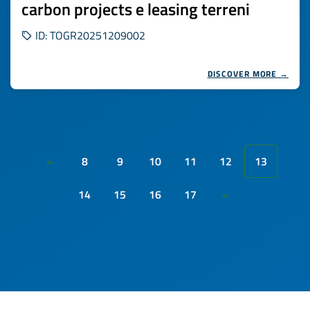
carbon projects e leasing terreni
ID: TOGR20251209002
DISCOVER MORE →
8
9
10
11
12
13
«
14
15
16
17
»