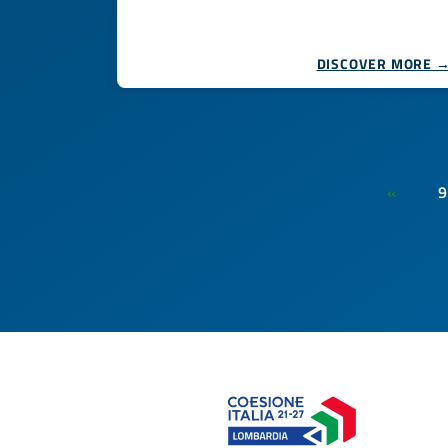
DISCOVER MORE 
9
«