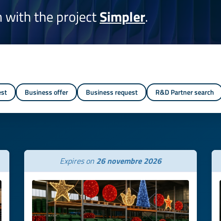
on with the project
Simpler
.
est
Business offer
Business request
R&D Partner search
Expires on
26 novembre 2026