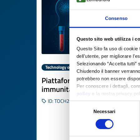
Consenso
Questo sito web utilizza i c
Questo Sito fa uso di cookie 
dell’utente, per migliorare l’
Selezionando “Accetta tutti” s
Technology offer
Chiudendo il banner verranno u
Piattaforma di liquid biopsy
potrebbero non essere disponi
immunitaria guidata da AI
Per conoscere i dettagli, con
policy
e la nostra privacy po
ID: TOCH20251030007
Selezione
Necessari
del
consenso
DISCOVER MORE 