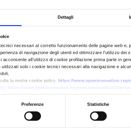
Dettagli
ookie
tecnici necessari al corretto funzionamento delle pagine web e, 
esperienza di navigazione degli utenti ed ottimizzare l’utilizzo dei
i acconsente all’utilizzo di cookie profilazione prima parte in gene
Technology offer
tilizzati solo i cookie tecnici necessari alla navigazione e alcun
Sequestro CO₂ con Arundo
bili.
donax: carbon projects e
sulta la nostra cookie policy.
https://www.openinnovation.region
licy
https://www.openinnovation.regione.lombardia.it/it/priva
leasing terreni
ID: TOGR20251209002
Preferenze
Statistiche
→
DISCOVER MORE →