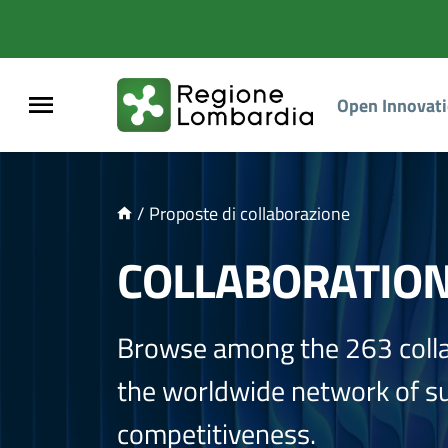
NTENUTO PRINCIPALE
Open Innovat
/
Proposte di collaborazione
COLLABORATIO
Browse among the 263 coll
the worldwide network of sup
competitiveness.