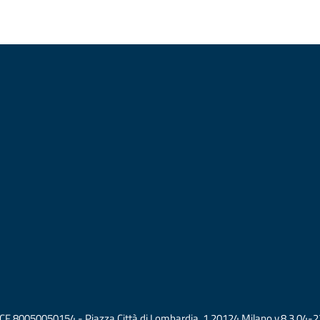
vati CF 80050050154 - Piazza Città di Lombardia, 1 20124 Milano v.8.3.