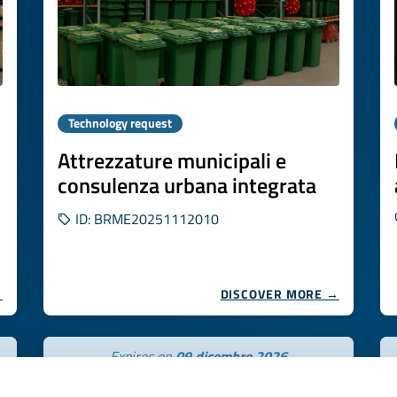
Technology request
Attrezzature municipali e
consulenza urbana integrata
ID: BRME20251112010
→
DISCOVER MORE →
Expires on
09 dicembre 2026