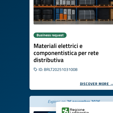
Business request
Materiali elettrici e
componentistica per rete
distributiva
ID: BRLT20251031008
DISCOVER MORE 
Expires on
26 novembre 2026