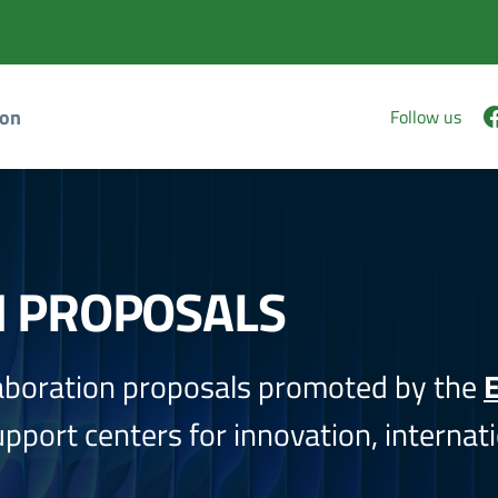
ion
Follow us
N PROPOSALS
aboration proposals promoted by the
E
port centers for innovation, internati