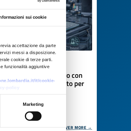
Informazioni sui cookie
previa accettazione da parte
 servizi messi a disposizione.
rale cookie di terze parti.
Technology offer
e funzionalità aggiuntive
Substrati SERS su vetro con
nanoparticelle d’argento per
e.lombardia.it/it/cookie-
cy-policy
rilevazione Raman
ultrasensibile
Marketing
ID: TODE20251210005
DISCOVER MORE →