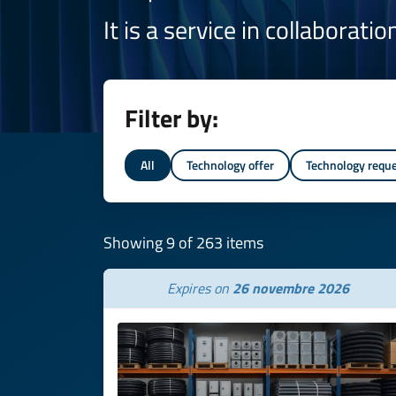
It is a service in collaborati
Filter by:
All
Technology offer
Technology requ
Showing 9 of 263 items
Expires on
26 novembre 2026