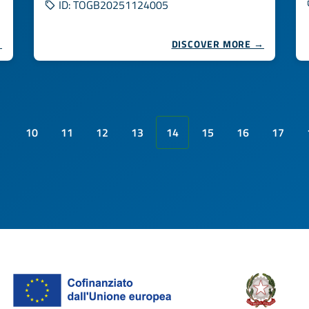
ID: TOGB20251124005
→
DISCOVER MORE →
10
11
12
13
14
15
16
17