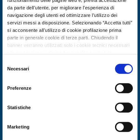
funzionamento delle pagine web e, previa accettazione
da parte dell’utente, per migliorare l’esperienza di
navigazione degli utenti ed ottimizzare l’utilizzo dei
servizi messi a disposizione. Selezionando “Accetta tutti”
si acconsente all’utilizzo di cookie profilazione prima
parte in generale cookie di terze parti. Chiudendo il
banner verranno utilizzati solo i cookie tecnici necessari
alla navigazione e alcune funzionalità aggiuntive
potrebbero non essere disponibili.
Selezione
Per conoscere i dettagli, consulta la nostra cookie policy.
Necessari
Technology offer
del
https://www.openinnovation.regione.lombardia.it/it/co
consenso
Integratore spagnolo Tier-1 per
okie-policy
e la nostra privacy policy
validazione digitale e cybersecurity
Preferenze
https://www.openinnovation.regione.lombardia.it/it/pr
cerca partner
ivacy-policy
Statistiche
ID: TOES20260326020
Marketing
DISCOVER MORE →