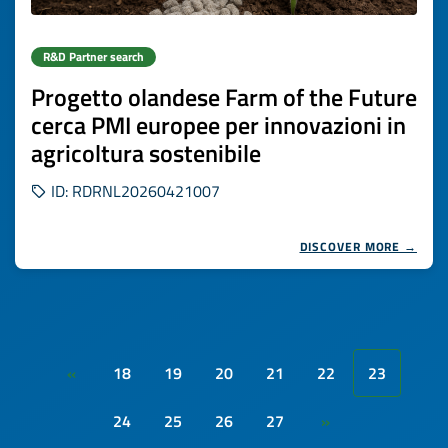
R&D Partner search
Progetto olandese Farm of the Future
cerca PMI europee per innovazioni in
agricoltura sostenibile
ID: RDRNL20260421007
DISCOVER MORE →
18
19
20
21
22
23
«
24
25
26
27
»