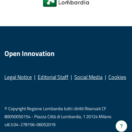
Open Innovation
Legal Notice
Editorial Staff
Social Media
Cookies
© Copyright Regione Lombardia tutti i diritti Riservati CF
80050050154 - Piazza Città di Lombardia, 1 20124 Milano
v.8.3.04-278156-06052019
Verrà