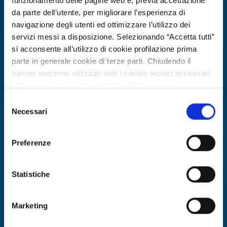
funzionamento delle pagine web e, previa accettazione
da parte dell’utente, per migliorare l’esperienza di
navigazione degli utenti ed ottimizzare l’utilizzo dei
servizi messi a disposizione. Selezionando “Accetta tutti”
si acconsente all’utilizzo di cookie profilazione prima
parte in generale cookie di terze parti. Chiudendo il
banner verranno utilizzati solo i cookie tecnici necessari
alla navigazione e alcune funzionalità aggiuntive
potrebbero non essere disponibili.
Selezione
Per conoscere i dettagli, consulta la nostra cookie policy.
Necessari
Technology request
del
https://www.openinnovation.regione.lombardia.it/it/co
consenso
Promotore tedesco cerca integratore
okie-policy
e la nostra privacy policy
per sistema energetico rinnovabile
Preferenze
https://www.openinnovation.regione.lombardia.it/it/pr
multi-fonte in Moldova
ivacy-policy
Statistiche
ID: TRDE20260413017
Marketing
DISCOVER MORE →