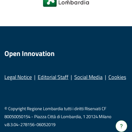
Open Innovation
Legal Notice
Editorial Staff
Social Media
Cookies
© Copyright Regione Lombardia tutti i diritti Riservati CF
80050050154 - Piazza Città di Lombardia, 1 20124 Milano
v.8.3.04-278156-06052019
Verrà