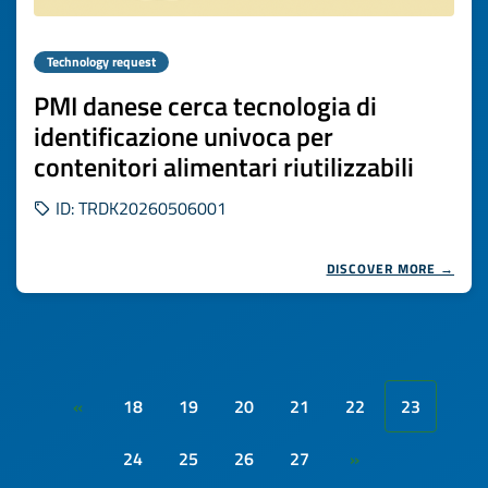
Technology request
PMI danese cerca tecnologia di
identificazione univoca per
contenitori alimentari riutilizzabili
ID: TRDK20260506001
DISCOVER MORE →
18
19
20
21
22
23
«
24
25
26
27
»