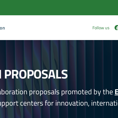
ion
Follow us
N PROPOSALS
aboration proposals promoted by the
E
port centers for innovation, internati