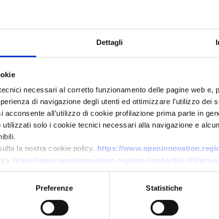
Dettagli
ookie
tecnici necessari al corretto funzionamento delle pagine web e, 
esperienza di navigazione degli utenti ed ottimizzare l’utilizzo dei
i acconsente all’utilizzo di cookie profilazione prima parte in gene
Technology request
tilizzati solo i cookie tecnici necessari alla navigazione e alcun
PMI slovena cerca laboratori
bili.
per test di schermatura EMF
sulta la nostra cookie policy.
https://www.openinnovation.region
licy
https://www.openinnovation.regione.lombardia.it/it/priva
su custodie per smartphone
ID: TRSI20260415013
Preferenze
Statistiche