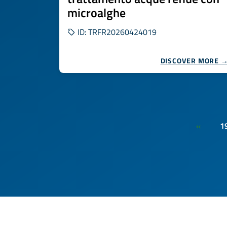
microalghe
ID: TRFR20260424019
DISCOVER MORE 
1
«