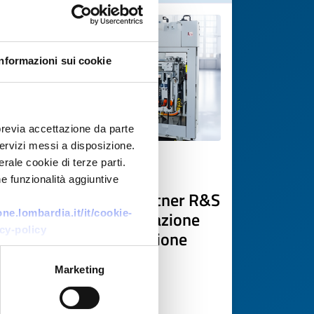
Informazioni sui cookie
previa accettazione da parte
 servizi messi a disposizione.
rale cookie di terze parti.
Technology request
e funzionalità aggiuntive
PMI tedesca cerca partner R&S
e fornitori per rigenerazione
e.lombardia.it/it/cookie-
cy-policy
batterie EV e automazione
ID: TRDE20260420006
Marketing