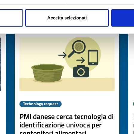
→
DISCOVER MORE →
Accetta selezionati
Expires on
08 maggio 2027
Technology request
PMI danese cerca tecnologia di
identificazione univoca per
contenitori alimentari