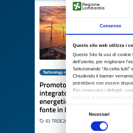
Consenso
Questo sito web utilizza i c
Questo Sito fa uso di cookie 
dell’utente, per migliorare l’
Selezionando “Accetta tutti” s
Technology request
Chiudendo il banner verranno u
Promotore tedesco cerca
potrebbero non essere disponi
integratore per sistema
Per conoscere i dettagli, con
policy
e la nostra privacy po
energetico rinnovabile multi-
fonte in Moldova
Selezione
Necessari
del
ID: TRDE20260413017
consenso