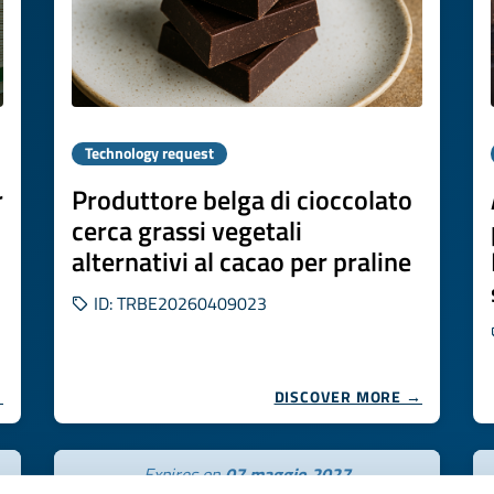
Technology request
r
Produttore belga di cioccolato
cerca grassi vegetali
alternativi al cacao per praline
ID: TRBE20260409023
→
DISCOVER MORE →
Expires on
07 maggio 2027