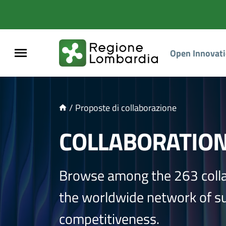
NTENUTO PRINCIPALE
Open Innovat
/
Proposte di collaborazione
COLLABORATIO
Browse among the 263 coll
the worldwide network of sup
competitiveness.