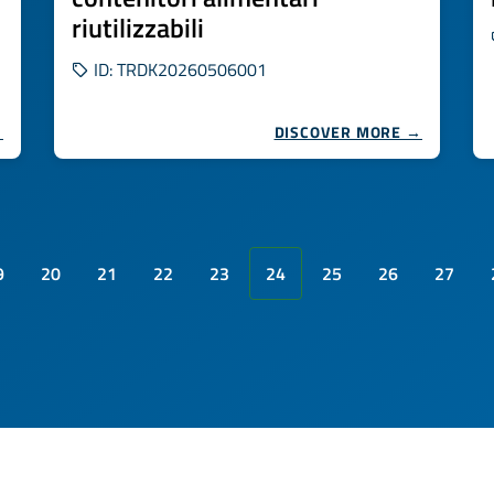
riutilizzabili
ID: TRDK20260506001
→
DISCOVER MORE →
9
20
21
22
23
24
25
26
27