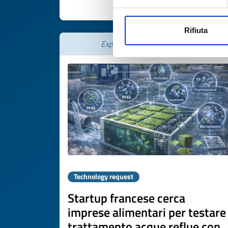
DISCOVER MORE 
Rifiuta
Expires on
07 maggio 2027
Technology request
Startup francese cerca
imprese alimentari per testare
trattamento acque reflue con