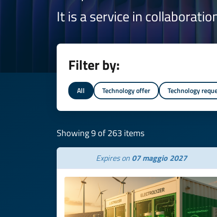
It is a service in collaborati
Filter by:
All
Technology offer
Technology requ
Showing 9 of 263 items
Expires on
07 maggio 2027