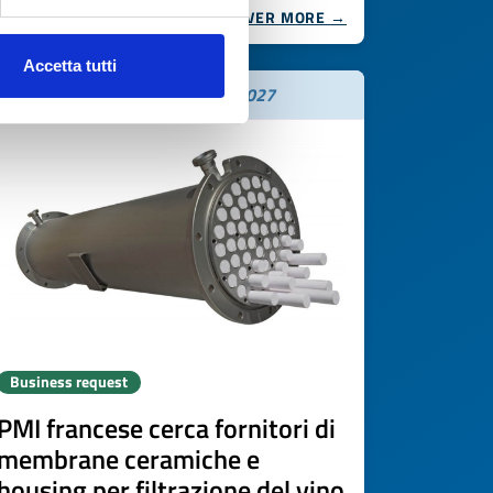
DISCOVER MORE →
Accetta tutti
Expires on
19 maggio 2027
Business request
PMI francese cerca fornitori di
membrane ceramiche e
housing per filtrazione del vino