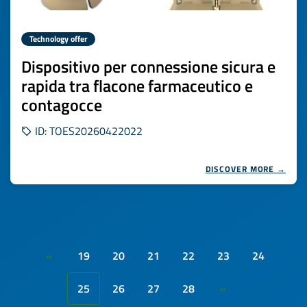
Technology offer
Dispositivo per connessione sicura e
rapida tra flacone farmaceutico e
contagocce
ID: TOES20260422022
DISCOVER MORE →
19
20
21
22
23
24
«
25
26
27
28
»