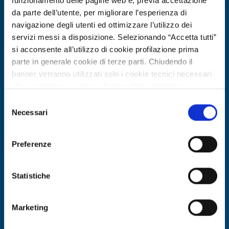
funzionamento delle pagine web e, previa accettazione
da parte dell’utente, per migliorare l’esperienza di
navigazione degli utenti ed ottimizzare l’utilizzo dei
servizi messi a disposizione. Selezionando “Accetta tutti”
si acconsente all’utilizzo di cookie profilazione prima
parte in generale cookie di terze parti. Chiudendo il
banner verranno utilizzati solo i cookie tecnici necessari
alla navigazione e alcune funzionalità aggiuntive
potrebbero non essere disponibili.
Selezione
Per conoscere i dettagli, consulta la nostra cookie policy.
Necessari
Technology offer
del
https://www.openinnovation.regione.lombardia.it/it/co
consenso
Università tedesca offre in licenza
okie-policy
e la nostra privacy policy
ugello innovativo per navi in
Preferenze
https://www.openinnovation.regione.lombardia.it/it/pr
condizioni di acque basse
ivacy-policy
Statistiche
ID: TODE20260429005
Marketing
DISCOVER MORE →