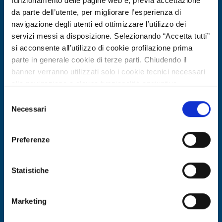
funzionamento delle pagine web e, previa accettazione
da parte dell’utente, per migliorare l’esperienza di
navigazione degli utenti ed ottimizzare l’utilizzo dei
servizi messi a disposizione. Selezionando “Accetta tutti”
si acconsente all’utilizzo di cookie profilazione prima
parte in generale cookie di terze parti. Chiudendo il
banner verranno utilizzati solo i cookie tecnici necessari
alla navigazione e alcune funzionalità aggiuntive
potrebbero non essere disponibili.
Selezione
Per conoscere i dettagli, consulta la nostra cookie policy.
Necessari
Business offer
del
https://www.openinnovation.regione.lombardia.it/it/co
consenso
Azienda turca R&D offre sviluppo
okie-policy
e la nostra privacy policy
software AI, analisi dati e sistemi
Preferenze
https://www.openinnovation.regione.lombardia.it/it/pr
autonomi
ivacy-policy
Statistiche
ID: BOTR20260225001
Marketing
DISCOVER MORE →