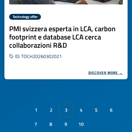
Technology offer
PMI svizzera esperta in LCA, carbon
footprint e database LCA cerca
collaborazioni R&D
ID: TOCH20260302021
DISCOVER MORE →
1
2
3
4
5
6
«
7
8
9
10
»