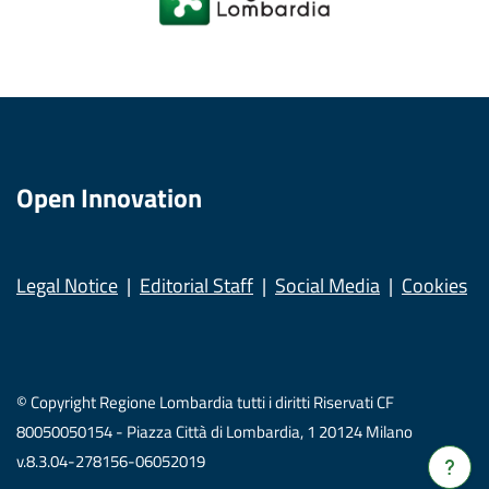
Open Innovation
Legal Notice
Editorial Staff
Social Media
Cookies
© Copyright Regione Lombardia tutti i diritti Riservati CF
80050050154 - Piazza Città di Lombardia, 1 20124 Milano
v.8.3.04-278156-06052019
Verrà