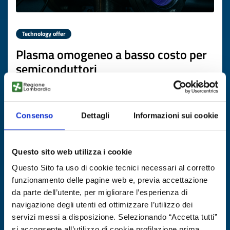
Technology offer
Plasma omogeneo a basso costo per
semiconduttori
ID: TODE20250822010
Consenso
Dettagli
Informazioni sui cookie
DISCOVER MORE →
Expires on
10 novembre 2026
Questo sito web utilizza i cookie
Questo Sito fa uso di cookie tecnici necessari al corretto
funzionamento delle pagine web e, previa accettazione
da parte dell’utente, per migliorare l’esperienza di
navigazione degli utenti ed ottimizzare l’utilizzo dei
servizi messi a disposizione. Selezionando “Accetta tutti”
si acconsente all’utilizzo di cookie profilazione prima