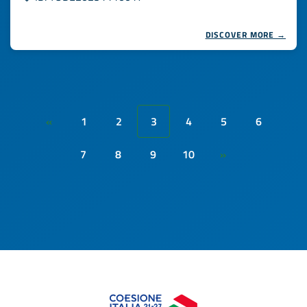
DISCOVER MORE →
1
2
3
4
5
6
«
7
8
9
10
»