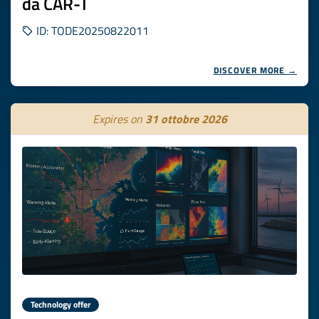
da CAR-T
ID: TODE20250822011
DISCOVER MORE →
Expires on
31 ottobre 2026
Technology offer