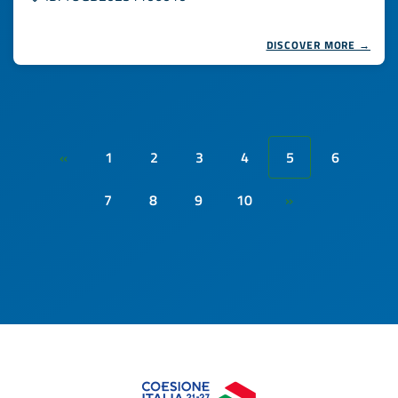
DISCOVER MORE →
1
2
3
4
5
6
«
7
8
9
10
»