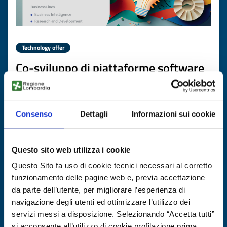
Technology offer
Co-sviluppo di piattaforme software
AI-based con partner europei
ID: TOCO20251106017
Consenso
Dettagli
Informazioni sui cookie
DISCOVER MORE →
Questo sito web utilizza i cookie
Expires on
22 dicembre 2026
Questo Sito fa uso di cookie tecnici necessari al corretto
funzionamento delle pagine web e, previa accettazione
da parte dell’utente, per migliorare l’esperienza di
navigazione degli utenti ed ottimizzare l’utilizzo dei
servizi messi a disposizione. Selezionando “Accetta tutti”
si acconsente all’utilizzo di cookie profilazione prima