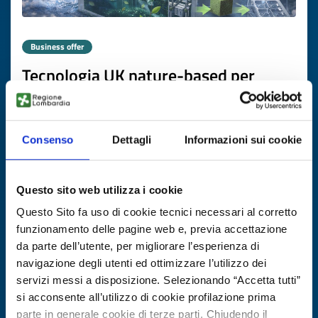
Business offer
Tecnologia UK nature-based per
trattamento terziario acque reflue
ID: BOGB20251121018
Consenso
Dettagli
Informazioni sui cookie
DISCOVER MORE →
Questo sito web utilizza i cookie
Expires on
20 febbraio 2027
Questo Sito fa uso di cookie tecnici necessari al corretto
funzionamento delle pagine web e, previa accettazione
da parte dell’utente, per migliorare l’esperienza di
navigazione degli utenti ed ottimizzare l’utilizzo dei
servizi messi a disposizione. Selezionando “Accetta tutti”
si acconsente all’utilizzo di cookie profilazione prima
parte in generale cookie di terze parti. Chiudendo il