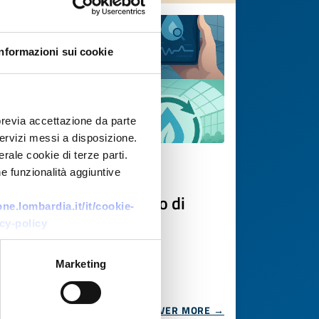
Informazioni sui cookie
previa accettazione da parte
 servizi messi a disposizione.
rale cookie di terze parti.
Technology offer
e funzionalità aggiuntive
Monitoraggio avanzato di
e.lombardia.it/it/cookie-
perdite idriche
cy-policy
ID: TOGB20250822013
Marketing
DISCOVER MORE →