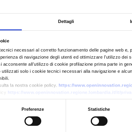
Dettagli
ookie
tecnici necessari al corretto funzionamento delle pagine web e, 
esperienza di navigazione degli utenti ed ottimizzare l’utilizzo dei
i acconsente all’utilizzo di cookie profilazione prima parte in gene
Technology offer
tilizzati solo i cookie tecnici necessari alla navigazione e alcun
bili.
Integrazione e rifornimento H2
sulta la nostra cookie policy.
https://www.openinnovation.region
modulari per mobilità,
licy
https://www.openinnovation.regione.lombardia.it/it/priva
logistica e industria
Preferenze
Statistiche
ID: TOES20251022012
→
DISCOVER MORE →