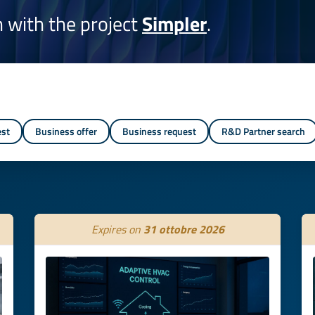
on with the project
Simpler
.
est
Business offer
Business request
R&D Partner search
Expires on
31 ottobre 2026