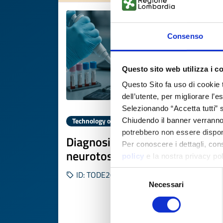
Consenso
Questo sito web utilizza i c
Questo Sito fa uso di cookie 
dell’utente, per migliorare l’
Selezionando “Accetta tutti” s
Technology offer
Chiudendo il banner verranno u
potrebbero non essere disponi
Diagnosi e terapia di
Per conoscere i dettagli, con
neurotossicità da CAR-T
policy
e la nostra privacy po
Selezione
ID: TODE20250822011
Necessari
del
consenso
DISCOVER MORE 