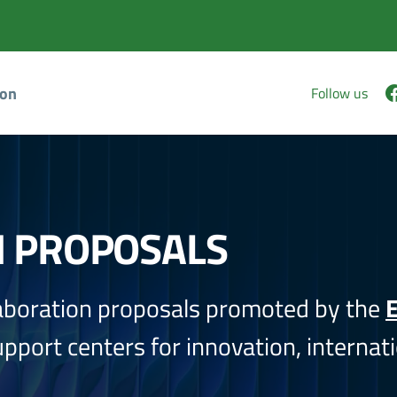
ion
Follow us
N PROPOSALS
aboration proposals promoted by the
E
port centers for innovation, internati