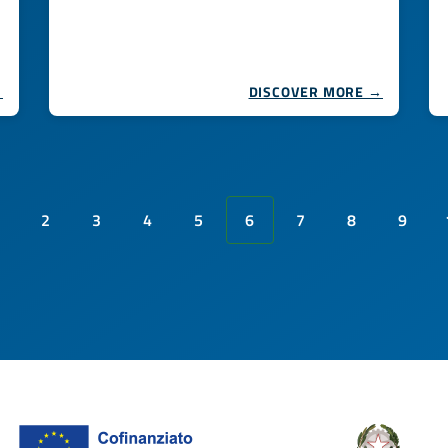
→
DISCOVER MORE →
2
3
4
5
6
7
8
9