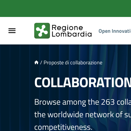
NTENUTO PRINCIPALE
Open Innovat
/
Proposte di collaborazione
COLLABORATIO
Browse among the 263 coll
the worldwide network of sup
competitiveness.