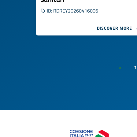
ID: RDRCY20260416006
DISCOVER MORE 
1
«