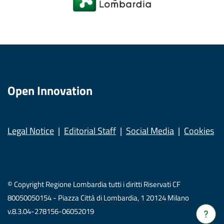
Open Innovation
Legal Notice
Editorial Staff
Social Media
Cookies
© Copyright Regione Lombardia tutti i diritti Riservati CF
80050050154 - Piazza Città di Lombardia, 1 20124 Milano
v.8.3.04-278156-06052019
Verrà