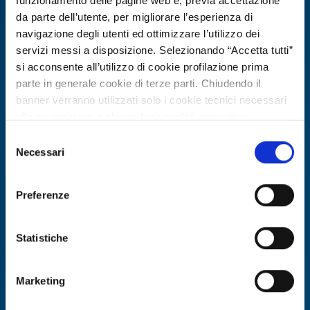
funzionamento delle pagine web e, previa accettazione
Expires on
26 febbraio 2027
da parte dell’utente, per migliorare l’esperienza di
navigazione degli utenti ed ottimizzare l’utilizzo dei
servizi messi a disposizione. Selezionando “Accetta tutti”
si acconsente all’utilizzo di cookie profilazione prima
parte in generale cookie di terze parti. Chiudendo il
banner verranno utilizzati solo i cookie tecnici necessari
alla navigazione e alcune funzionalità aggiuntive
potrebbero non essere disponibili.
Selezione
Per conoscere i dettagli, consulta la nostra cookie policy.
Necessari
del
https://www.openinnovation.regione.lombardia.it/it/co
consenso
okie-policy
e la nostra privacy policy
Business offer
Preferenze
https://www.openinnovation.regione.lombardia.it/it/pr
Intonaco termico ecologico a base di
ivacy-policy
sughero e NHL per riqualificazione
Statistiche
edilizia
Marketing
ID: BOPL20251120001