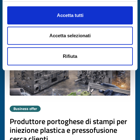
DISCOVER MORE →
Accetta tutti
Expires on
26 febbraio 2027
Accetta selezionati
Rifiuta
Business offer
Produttore portoghese di stampi per
iniezione plastica e pressofusione
cerca clienti