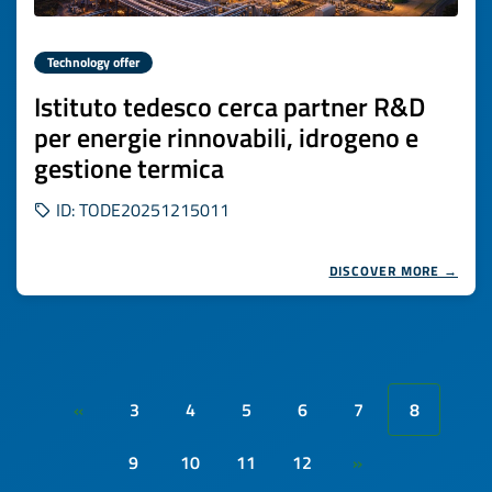
Technology offer
Istituto tedesco cerca partner R&D
per energie rinnovabili, idrogeno e
gestione termica
ID: TODE20251215011
DISCOVER MORE →
3
4
5
6
7
8
«
9
10
11
12
»