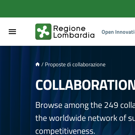
NTENUTO PRINCIPALE
Open Innovat
/
Proposte di collaborazione
COLLABORATIO
Browse among the 249 coll
the worldwide network of sup
competitiveness.