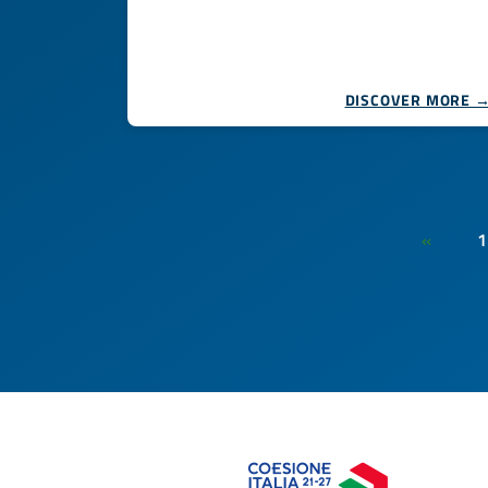
DISCOVER MORE 
1
«