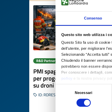
Consenso
Questo sito web utilizza i c
Questo Sito fa uso di cookie 
dell’utente, per migliorare l’
Selezionando “Accetta tutti” s
R&D Partner search
Chiudendo il banner verranno u
potrebbero non essere disponi
PMI spagnola cerca partner
Per conoscere i dettagli, con
per progetto Horizon Europe
policy
e la nostra privacy po
su droni per emergenze
Selezione
Necessari
del
ID: RDRES20260508008
consenso
DISCOVER MORE 