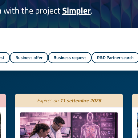
on with the project
Simpler
.
est
Business offer
Business request
R&D Partner search
Expires on
11 settembre 2026