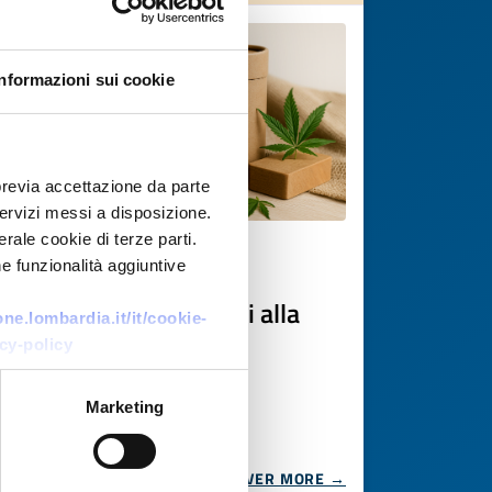
Informazioni sui cookie
previa accettazione da parte
 servizi messi a disposizione.
rale cookie di terze parti.
Business request
e funzionalità aggiuntive
Packaging per prodotti alla
e.lombardia.it/it/cookie-
canapa
cy-policy
ID: BRFR20250708007
Marketing
DISCOVER MORE →