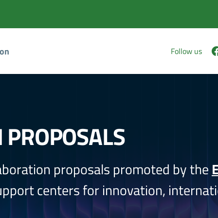
ion
Follow us
N PROPOSALS
aboration proposals promoted by the
E
port centers for innovation, internati