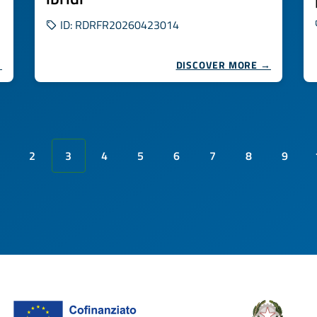
ID: RDRFR20260423014
→
DISCOVER MORE →
2
3
4
5
6
7
8
9