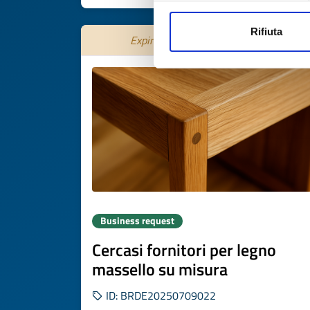
Rifiuta
Expires on
15 settembre 2026
Business request
Cercasi fornitori per legno
massello su misura
ID: BRDE20250709022