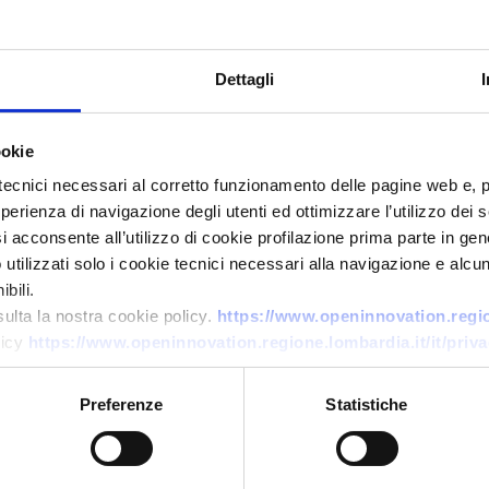
Dettagli
ookie
tecnici necessari al corretto funzionamento delle pagine web e, 
esperienza di navigazione degli utenti ed ottimizzare l’utilizzo dei
i acconsente all’utilizzo di cookie profilazione prima parte in gene
Business request
tilizzati solo i cookie tecnici necessari alla navigazione e alcun
bili.
Materiali innovativi per
sulta la nostra cookie policy.
https://www.openinnovation.region
isolamento trasformatori
licy
https://www.openinnovation.regione.lombardia.it/it/priva
ID: BRIE20250711011
Preferenze
Statistiche
→
DISCOVER MORE →