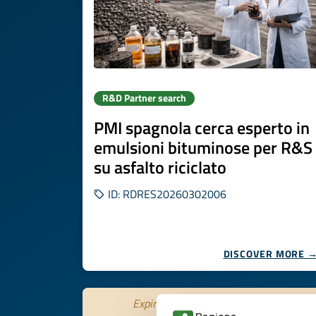
R&D Partner search
PMI spagnola cerca esperto in
emulsioni bituminose per R&S
su asfalto riciclato
ID: RDRES20260302006
DISCOVER MORE 
Expires on
15 settembre 2026