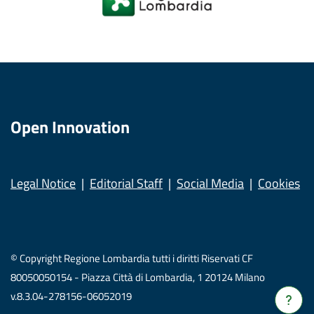
Open Innovation
Legal Notice
Editorial Staff
Social Media
Cookies
© Copyright Regione Lombardia tutti i diritti Riservati CF
80050050154 - Piazza Città di Lombardia, 1 20124 Milano
v.8.3.04-278156-06052019
Verrà