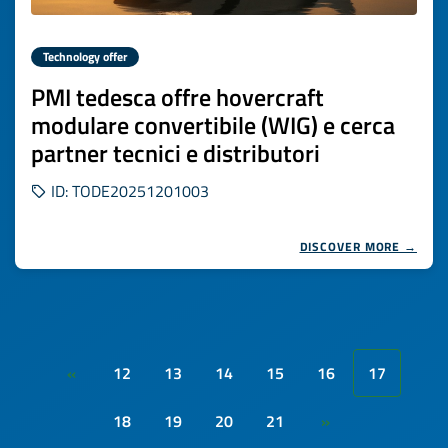
Technology offer
PMI tedesca offre hovercraft
modulare convertibile (WIG) e cerca
partner tecnici e distributori
ID: TODE20251201003
DISCOVER MORE →
12
13
14
15
16
17
«
18
19
20
21
»