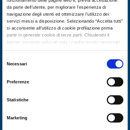
funzionamento delle pagine web e, previa accettazione
da parte dell’utente, per migliorare l’esperienza di
navigazione degli utenti ed ottimizzare l’utilizzo dei
servizi messi a disposizione. Selezionando “Accetta tutti”
si acconsente all’utilizzo di cookie profilazione prima
parte in generale cookie di terze parti. Chiudendo il
banner verranno utilizzati solo i cookie tecnici necessari
alla navigazione e alcune funzionalità aggiuntive
potrebbero non essere disponibili.
Selezione
Per conoscere i dettagli, consulta la nostra cookie policy.
Necessari
Technology offer
del
https://www.openinnovation.regione.lombardia.it/it/co
consenso
PMI svizzera esperta in LCA, carbon
okie-policy
e la nostra privacy policy
footprint e database LCA cerca
Preferenze
https://www.openinnovation.regione.lombardia.it/it/pr
collaborazioni R&D
ivacy-policy
Statistiche
ID: TOCH20260302021
Marketing
DISCOVER MORE →