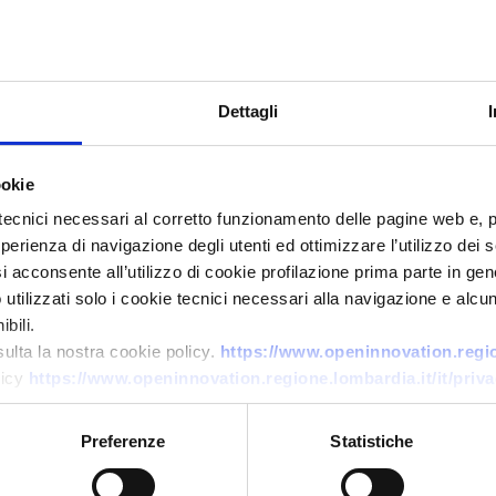
Dettagli
ookie
tecnici necessari al corretto funzionamento delle pagine web e, 
Technology offer
esperienza di navigazione degli utenti ed ottimizzare l’utilizzo dei
i acconsente all’utilizzo di cookie profilazione prima parte in gene
Sistema brevettato di giardino
tilizzati solo i cookie tecnici necessari alla navigazione e alcun
verticale attivo per
bili.
trattamento e riuso delle
sulta la nostra cookie policy.
https://www.openinnovation.region
acque grigie e miglioramento
licy
https://www.openinnovation.regione.lombardia.it/it/priva
dell'efficienza energetica degli
edifici
Preferenze
Statistiche
ID: TOES20260226009