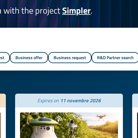
on with the project
Simpler
.
est
Business offer
Business request
R&D Partner search
Expires on
11 novembre 2026