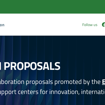
ion
Follow us
N PROPOSALS
aboration proposals promoted by the
E
port centers for innovation, internati