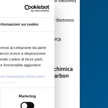
Informazioni sui cookie
previa accettazione da parte
Technology offer
 servizi messi a disposizione.
rale cookie di terze parti.
Startup spagnola con
e funzionalità aggiuntive
tecnologia fotoelettrochimica
per convertire CO₂ in Carbon
e.lombardia.it/it/cookie-
Black
cy-policy
ID: TOES20260304005
Marketing