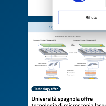
DISCOVER MORE 
Rifiuta
Expires on
03 aprile 2027
Technology offer
Università spagnola offre
tecnologia di microscopia lase