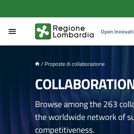
NTENUTO PRINCIPALE
Open Innovat
/
Proposte di collaborazione
COLLABORATIO
Browse among the 263 coll
the worldwide network of sup
competitiveness.