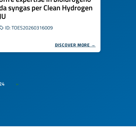
da syngas per Clean Hydrogen
JU
ID: TOES20260316009
DISCOVER MORE →
24
»