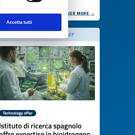
DISCOVER MORE →
Accetta tutti
Expires on
03 aprile 2027
Technology offer
Istituto di ricerca spagnolo
offre expertise in bioidrogeno