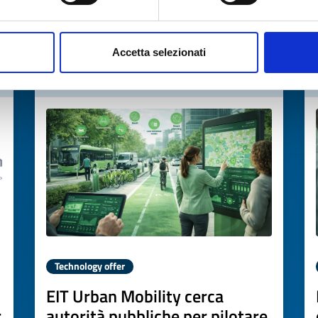
→
DISCOVER MORE →
Accetta selezionati
Expires on
02 aprile 2027
Technology offer
EIT Urban Mobility cerca
r
autorità pubbliche per pilotare