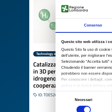
Consenso
Questo sito web utilizza i c
Questo Sito fa uso di cookie 
Technology offer
dell’utente, per migliorare l’
Selezionando “Accetta tutti” s
Catalizzatore Cu-Ce stampato
Chiudendo il banner verranno u
in 3D per purificazione
potrebbero non essere disponi
idrogeno verde: offerta di
Per conoscere i dettagli, con
cooperazione
policy
e la nostra privacy po
Selezione
ID: TOES20260225024
Necessari
del
consenso