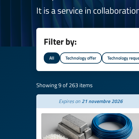
It is a service in collaborati
Filter by:
All
Technology offer
Technology requ
Showing 9 of 263 items
Expires on
21 novembre 2026