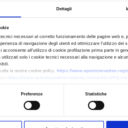
Dettagli
ookie
tecnici necessari al corretto funzionamento delle pagine web e, 
esperienza di navigazione degli utenti ed ottimizzare l’utilizzo dei
i acconsente all’utilizzo di cookie profilazione prima parte in gene
tilizzati solo i cookie tecnici necessari alla navigazione e alcun
Technology request
bili.
Navigazione per droni in
sulta la nostra cookie policy.
https://www.openinnovation.region
licy
https://www.openinnovation.regione.lombardia.it/it/priva
ambienti senza GPS
ID: TRLT20251105001
Preferenze
Statistiche
→
DISCOVER MORE →