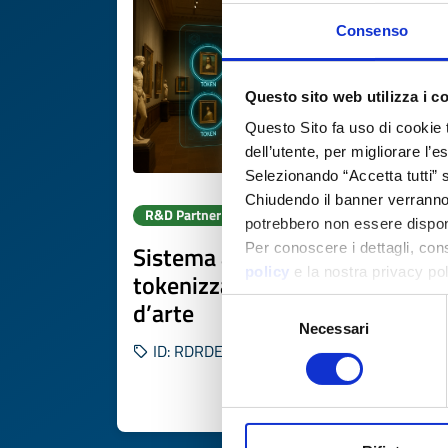
Consenso
Questo sito web utilizza i c
Questo Sito fa uso di cookie 
dell’utente, per migliorare l’
Selezionando “Accetta tutti” s
Chiudendo il banner verranno u
R&D Partner search
potrebbero non essere disponi
Sistema assicurativo
Per conoscere i dettagli, con
policy
e la nostra privacy po
tokenizzato per musei e opere
d’arte
Selezione
Necessari
del
ID: RDRDE20251103003
consenso
DISCOVER MORE 