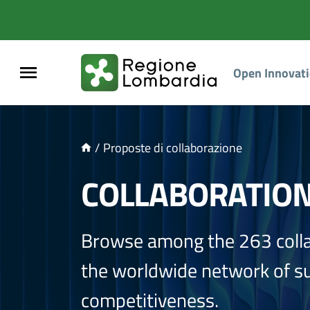
NTENUTO PRINCIPALE
Open Innovat
/
Proposte di collaborazione
COLLABORATIO
Browse among the 263 coll
the worldwide network of sup
competitiveness.