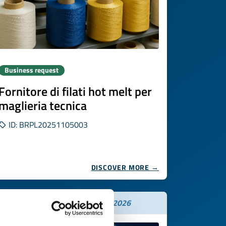
Business request
Fornitore di filati hot melt per
maglieria tecnica
ID: BRPL20251105003
DISCOVER MORE →
Expires on
26 novembre 2026