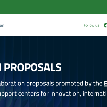
ion
Follow us
N PROPOSALS
aboration proposals promoted by the
E
port centers for innovation, internati