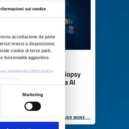
Informazioni sui cookie
previa accettazione da parte
 servizi messi a disposizione.
rale cookie di terze parti.
e funzionalità aggiuntive
Technology offer
Piattaforma di liquid biopsy
e.lombardia.it/it/cookie-
cy-policy
immunitaria guidata da AI
ID: TOCH20251030007
Marketing
DISCOVER MORE →