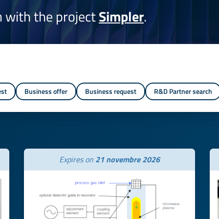
on with the project
Simpler
.
est
Business offer
Business request
R&D Partner search
Expires on
21 novembre 2026