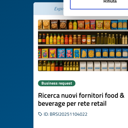
Rifiuta
Expires on
26 novembre 2026
Business request
Ricerca nuovi fornitori food &
beverage per rete retail
ID: BRSI20251104022