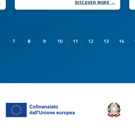
→
DISCOVER MORE →
7
8
9
10
11
12
13
14