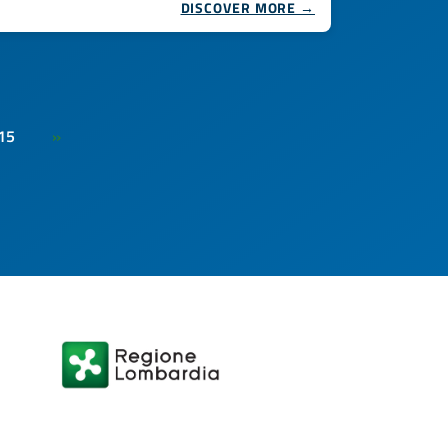
DISCOVER MORE →
15
»