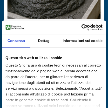
Technology request
Valorizzazione fanghi da lavorazione
Consenso
Dettagli
Informazioni sui cookie
pietre artificiali
ID: TRES20250709007
Questo sito web utilizza i cookie
Questo Sito fa uso di cookie tecnici necessari al corretto
DISCOVER MORE →
funzionamento delle pagine web e, previa accettazione
da parte dell’utente, per migliorare l’esperienza di
navigazione degli utenti ed ottimizzare l’utilizzo dei
Expires on
27 ottobre 2026
servizi messi a disposizione. Selezionando “Accetta tutti”
si acconsente all’utilizzo di cookie profilazione prima
parte in generale cookie di terze parti. Chiudendo il
banner verranno utilizzati solo i cookie tecnici necessari