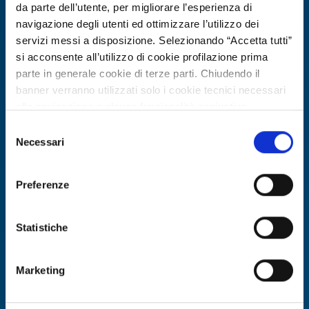
da parte dell’utente, per migliorare l’esperienza di
navigazione degli utenti ed ottimizzare l’utilizzo dei
servizi messi a disposizione. Selezionando “Accetta tutti”
si acconsente all’utilizzo di cookie profilazione prima
parte in generale cookie di terze parti. Chiudendo il
banner verranno utilizzati solo i cookie tecnici necessari
alla navigazione e alcune funzionalità aggiuntive
potrebbero non essere disponibili.
Selezione
Per conoscere i dettagli, consulta la nostra cookie policy.
Necessari
del
Technology offer
https://www.openinnovation.regione.lombardia.it/it/co
consenso
okie-policy
e la nostra privacy policy
PMI austriaca offre in licenza
Preferenze
https://www.openinnovation.regione.lombardia.it/it/pr
tecnologia brevettata per ombrelloni
ivacy-policy
bionici leggeri e sostenibili
Statistiche
ID: TOAT20260422013
Marketing
DISCOVER MORE →