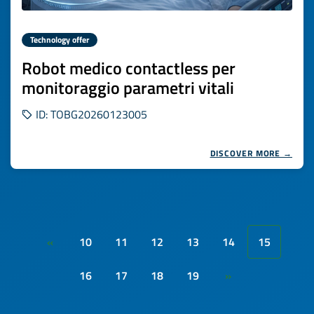
Technology offer
Robot medico contactless per
monitoraggio parametri vitali
ID: TOBG20260123005
DISCOVER MORE →
10
11
12
13
14
15
«
16
17
18
19
»