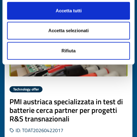
Expires on
03 giugno 2027
Accetta tutti
Accetta selezionati
Rifiuta
Technology offer
PMI austriaca specializzata in test di
batterie cerca partner per progetti
R&S transnazionali
ID: TOAT20260422017