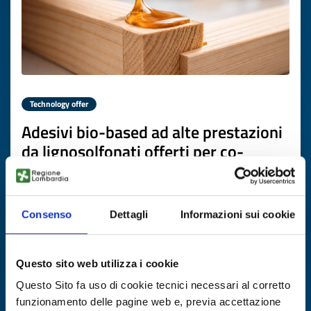
Technology offer
Adesivi bio-based ad alte prestazioni
da lignosolfonati offerti per co-
sviluppo industriale
ID: TOAT20260226018
Consenso
Dettagli
Informazioni sui cookie
DISCOVER MORE →
Questo sito web utilizza i cookie
Expires on
19 maggio 2027
Questo Sito fa uso di cookie tecnici necessari al corretto
funzionamento delle pagine web e, previa accettazione