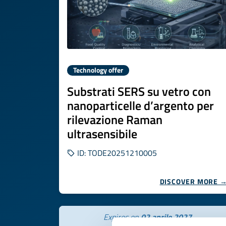
Technology offer
Substrati SERS su vetro con
nanoparticelle d’argento per
rilevazione Raman
ultrasensibile
ID: TODE20251210005
DISCOVER MORE 
Expires on
02 aprile 2027