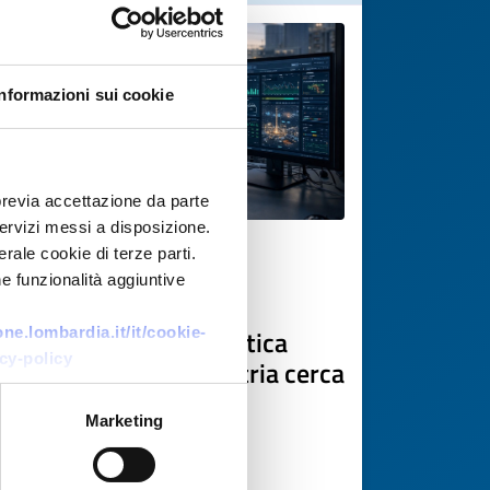
Informazioni sui cookie
previa accettazione da parte
 servizi messi a disposizione.
rale cookie di terze parti.
Technology offer
e funzionalità aggiuntive
Software tedesco per
ottimizzazione energetica
e.lombardia.it/it/cookie-
cy-policy
multi-asset nell'industria cerca
partner
Marketing
ID: TODE20260327008