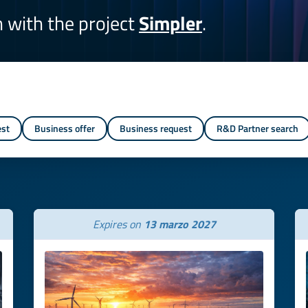
on with the project
Simpler
.
est
Business offer
Business request
R&D Partner search
Expires on
13 marzo 2027