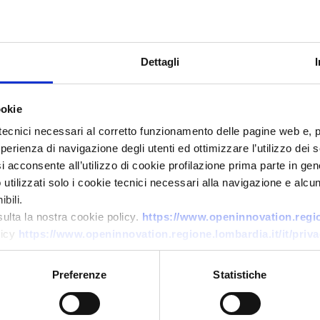
Dettagli
ookie
tecnici necessari al corretto funzionamento delle pagine web e, 
esperienza di navigazione degli utenti ed ottimizzare l’utilizzo dei
i acconsente all’utilizzo di cookie profilazione prima parte in gene
Technology offer
tilizzati solo i cookie tecnici necessari alla navigazione e alcun
Start-up tedesca cerca partner
bili.
per pilota su strato decisionale
sulta la nostra cookie policy.
https://www.openinnovation.region
licy
https://www.openinnovation.regione.lombardia.it/it/priva
finanziario da segnali
ambientali
Preferenze
Statistiche
ID: TODE20260317008