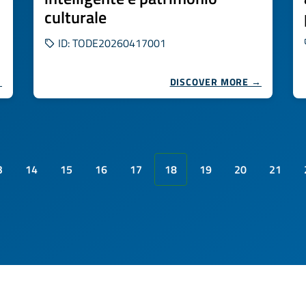
culturale
ID: TODE20260417001
→
DISCOVER MORE →
3
14
15
16
17
18
19
20
21