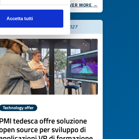
DISCOVER MORE →
Accetta tutti
Expires on
03 giugno 2027
Technology offer
PMI tedesca offre soluzione
open source per sviluppo di
applicazioni VR di formazione