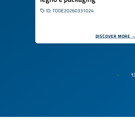
ID: TODE20260331024
DISCOVER MORE 
1
«