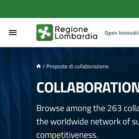
NTENUTO PRINCIPALE
Open Innovat
/
Proposte di collaborazione
COLLABORATIO
Browse among the 263 coll
the worldwide network of sup
competitiveness.