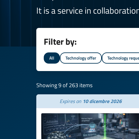
It is a service in collaborati
Filter by:
All
Technology offer
Technology requ
Showing 9 of 263 items
Expires on
10 dicembre 2026