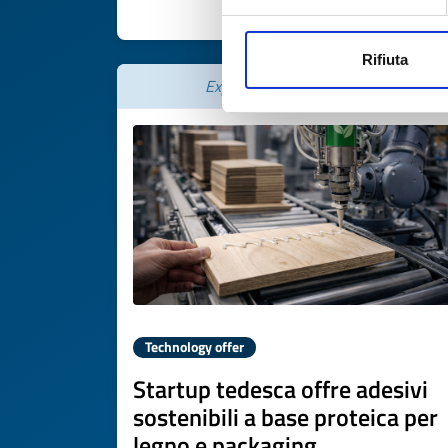
DISCOVER MORE 
Rifiuta
Expires on
13 aprile 2027
Technology offer
Startup tedesca offre adesivi
sostenibili a base proteica per
legno e packaging