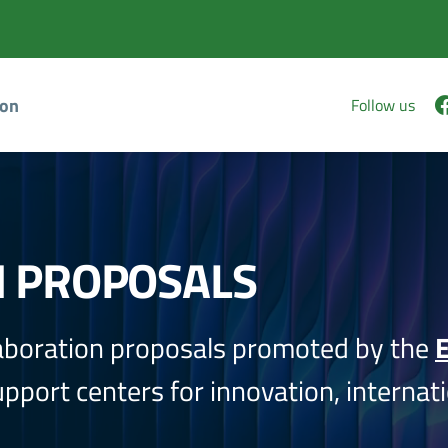
ion
Follow us
N PROPOSALS
aboration proposals promoted by the
E
port centers for innovation, internati