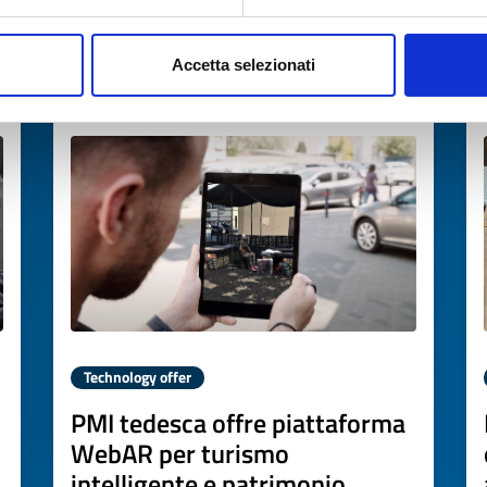
→
DISCOVER MORE →
Accetta selezionati
Expires on
22 giugno 2027
Technology offer
PMI tedesca offre piattaforma
WebAR per turismo
intelligente e patrimonio