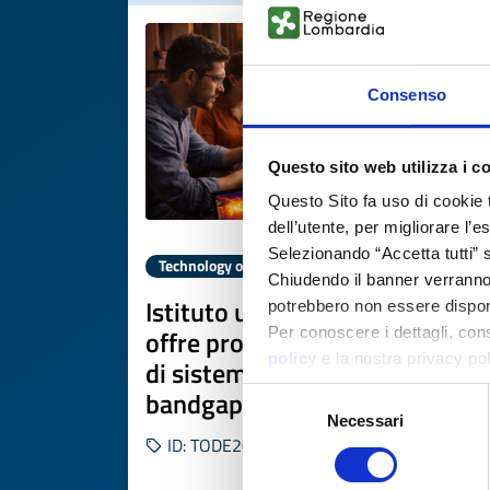
Consenso
Questo sito web utilizza i c
Questo Sito fa uso di cookie 
dell’utente, per migliorare l’
Selezionando “Accetta tutti” s
Technology offer
Chiudendo il banner verranno u
Istituto universitario tedesco
potrebbero non essere disponi
offre progettazione e testing
Per conoscere i dettagli, con
policy
e la nostra privacy po
di sistemi di potenza wide
bandgap
Selezione
Necessari
del
ID: TODE20260310025
consenso