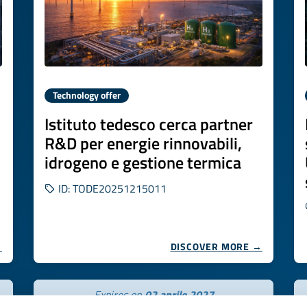
Technology offer
Istituto tedesco cerca partner
R&D per energie rinnovabili,
idrogeno e gestione termica
ID: TODE20251215011
→
DISCOVER MORE →
Expires on
02 aprile 2027