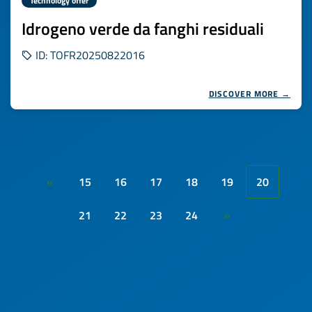
Technology offer
Idrogeno verde da fanghi residuali
ID: TOFR20250822016
DISCOVER MORE →
15
16
17
18
19
20
«
21
22
23
24
»