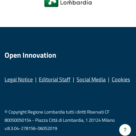
Open Innovation
Legal Notice
Editorial Staff
Social Media
Cookies
© Copyright Regione Lombardia tutti i diritti Riservati CF
80050050154 - Piazza Città di Lombardia, 1 20124 Milano
v.8.3.04-278156-06052019
Verrà