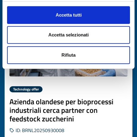
Expires on
13 aprile 2027
Accetta tutti
Accetta selezionati
Rifiuta
Technology offer
Azienda olandese per bioprocessi
industriali cerca partner con
feedstock zuccherini
ID: BRNL20250930008