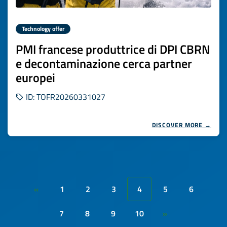
Technology offer
PMI francese produttrice di DPI CBRN
e decontaminazione cerca partner
europei
ID: TOFR20260331027
DISCOVER MORE →
1
2
3
4
5
6
«
7
8
9
10
»