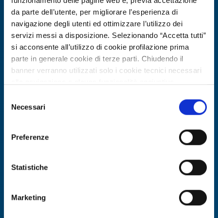
funzionamento delle pagine web e, previa accettazione
da parte dell’utente, per migliorare l’esperienza di
navigazione degli utenti ed ottimizzare l’utilizzo dei
servizi messi a disposizione. Selezionando “Accetta tutti”
si acconsente all’utilizzo di cookie profilazione prima
parte in generale cookie di terze parti. Chiudendo il
banner verranno utilizzati solo i cookie tecnici necessari
alla navigazione e alcune funzionalità aggiuntive
potrebbero non essere disponibili.
Selezione
Per conoscere i dettagli, consulta la nostra cookie policy.
Necessari
Business request
del
https://www.openinnovation.regione.lombardia.it/it/co
consenso
Azienda bulgara cerca fornitori di
okie-policy
e la nostra privacy policy
filamenti polimerici riciclati per
Preferenze
https://www.openinnovation.regione.lombardia.it/it/pr
stampa 3D
ivacy-policy
Statistiche
ID: BRBG20260330023
Marketing
DISCOVER MORE →