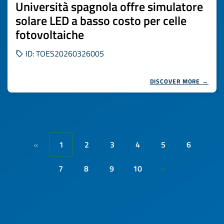
Università spagnola offre simulatore
solare LED a basso costo per celle
fotovoltaiche
ID: TOES20260326005
DISCOVER MORE →
1
2
3
4
5
6
«
7
8
9
10
»