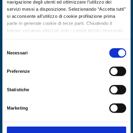
navigazione degli utenti ed ottimizzare l’utilizzo dei
servizi messi a disposizione. Selezionando “Accetta tutti”
si acconsente all’utilizzo di cookie profilazione prima
parte in generale cookie di terze parti. Chiudendo il
banner verranno utilizzati solo i cookie tecnici necessari
alla navigazione e alcune funzionalità aggiuntive
Technology offer
potrebbero non essere disponibili.
Selezione
Università tedesca offre in licenza
Per conoscere i dettagli, consulta la nostra cookie policy.
Necessari
del
ugello innovativo per navi in
https://www.openinnovation.regione.lombardia.it/it/co
consenso
okie-policy
e la nostra privacy policy
condizioni di acque basse
Preferenze
https://www.openinnovation.regione.lombardia.it/it/pr
ID: TODE20260429005
ivacy-policy
Statistiche
DISCOVER MORE →
Marketing
Expires on
30 ottobre 2026