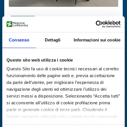
Business offer
Droni VTOL e cargo dalla Turchia
Consenso
Dettagli
Informazioni sui cookie
ID: BOTR20250603011
DISCOVER MORE →
Questo sito web utilizza i cookie
Questo Sito fa uso di cookie tecnici necessari al corretto
Expires on
04 novembre 2026
funzionamento delle pagine web e, previa accettazione
da parte dell’utente, per migliorare l’esperienza di
navigazione degli utenti ed ottimizzare l’utilizzo dei
servizi messi a disposizione. Selezionando “Accetta tutti”
si acconsente all’utilizzo di cookie profilazione prima
parte in generale cookie di terze parti. Chiudendo il
banner verranno utilizzati solo i cookie tecnici necessari
alla navigazione e alcune funzionalità aggiuntive