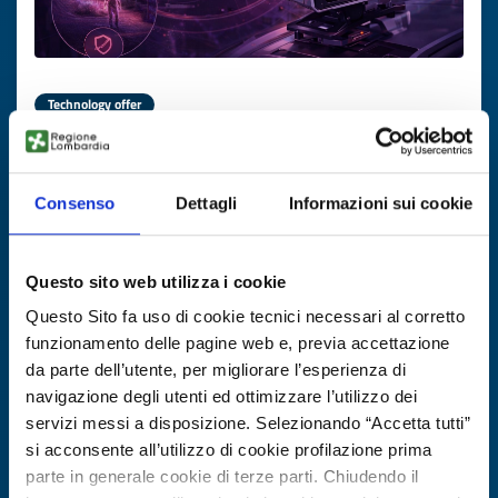
Technology offer
Radar di imaging ad alta
risoluzione/precisione per
automotive, aerospace e security
Consenso
Dettagli
Informazioni sui cookie
ID: TOGB20251127006
Questo sito web utilizza i cookie
DISCOVER MORE →
Questo Sito fa uso di cookie tecnici necessari al corretto
funzionamento delle pagine web e, previa accettazione
da parte dell’utente, per migliorare l’esperienza di
Expires on
30 gennaio 2027
navigazione degli utenti ed ottimizzare l’utilizzo dei
servizi messi a disposizione. Selezionando “Accetta tutti”
si acconsente all’utilizzo di cookie profilazione prima
parte in generale cookie di terze parti. Chiudendo il