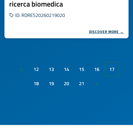
ricerca biomedica
ID: RDRES20260219020
DISCOVER MORE →
12
13
14
15
16
17
«
18
19
20
21
»