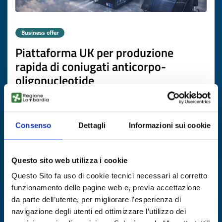
Business offer
Piattaforma UK per produzione
rapida di coniugati anticorpo-
oligonucleotide
ID: BOGB20251120010
Consenso
Dettagli
Informazioni sui cookie
DISCOVER MORE →
Expires on
26 febbraio 2027
Questo sito web utilizza i cookie
Questo Sito fa uso di cookie tecnici necessari al corretto
funzionamento delle pagine web e, previa accettazione
da parte dell’utente, per migliorare l’esperienza di
navigazione degli utenti ed ottimizzare l’utilizzo dei