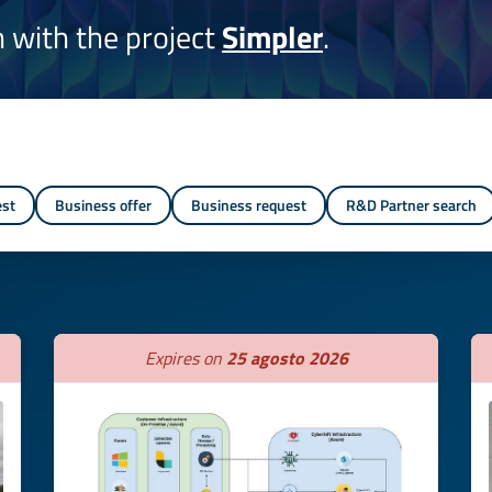
on with the project
Simpler
.
est
Business offer
Business request
R&D Partner search
Expires on
25 agosto 2026