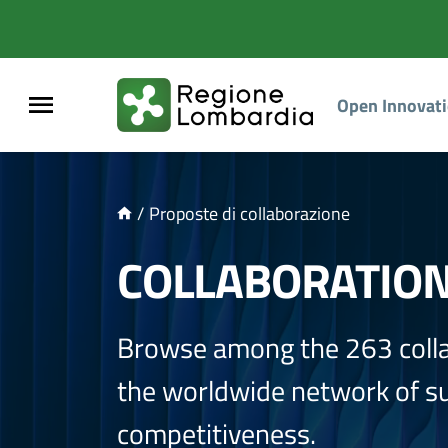
NTENUTO PRINCIPALE
Open Innovat
/
Proposte di collaborazione
COLLABORATIO
Browse among the 263 coll
the worldwide network of sup
competitiveness.