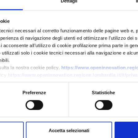
Dettagli
ookie
tecnici necessari al corretto funzionamento delle pagine web e, 
esperienza di navigazione degli utenti ed ottimizzare l’utilizzo dei
i acconsente all’utilizzo di cookie profilazione prima parte in gene
tilizzati solo i cookie tecnici necessari alla navigazione e alcun
Business request
bili.
Produttori per alternativa
sulta la nostra cookie policy.
https://www.openinnovation.region
licy
https://www.openinnovation.regione.lombardia.it/it/priva
sostenibile al cioccolato
ID: BRDK20250707001
Preferenze
Statistiche
→
DISCOVER MORE →
Expires on
15 settembre 2026
Accetta selezionati