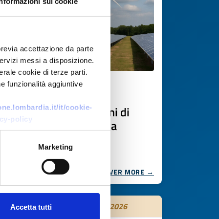
Informazioni sui cookie
previa accettazione da parte
 servizi messi a disposizione.
rale cookie di terze parti.
e funzionalità aggiuntive
Business request
Componenti per sistemi di
e.lombardia.it/it/cookie-
cy-policy
accumulo su larga scala
ID: BRDE20250620013
Marketing
DISCOVER MORE →
Expires on
15 settembre 2026
Accetta tutti