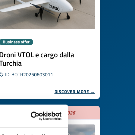
Business offer
Droni VTOL e cargo dalla
Turchia
ID: BOTR20250603011
DISCOVER MORE →
Expires on
25 agosto 2026