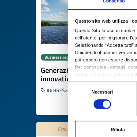
Consenso
Questo sito web utilizza i c
Questo Sito fa uso di cookie 
dell’utente, per migliorare l’
Selezionando “Accetta tutti” s
Chiudendo il banner verranno u
Business request
potrebbero non essere disponi
Generazione elettrica
Per conoscere i dettagli, con
policy
e la nostra privacy po
innovativa
Selezione
ID: BRES20250526002
Necessari
del
consenso
DISCOVER MORE 
Expires on
15 settembre 2026
Rifiuta