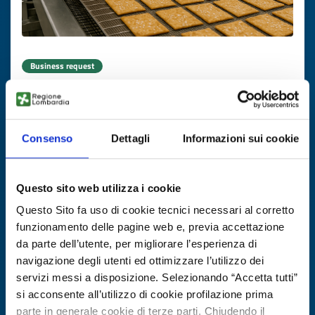
Business request
Produttore UE di cracker gourmet per
private label
Consenso
Dettagli
Informazioni sui cookie
ID: BRDK20251031018
DISCOVER MORE →
Questo sito web utilizza i cookie
Questo Sito fa uso di cookie tecnici necessari al corretto
Expires on
20 novembre 2026
funzionamento delle pagine web e, previa accettazione
da parte dell’utente, per migliorare l’esperienza di
navigazione degli utenti ed ottimizzare l’utilizzo dei
servizi messi a disposizione. Selezionando “Accetta tutti”
si acconsente all’utilizzo di cookie profilazione prima
parte in generale cookie di terze parti. Chiudendo il