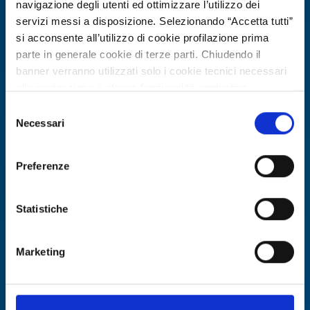
navigazione degli utenti ed ottimizzare l’utilizzo dei
servizi messi a disposizione. Selezionando “Accetta tutti”
si acconsente all’utilizzo di cookie profilazione prima
parte in generale cookie di terze parti. Chiudendo il
banner verranno utilizzati solo i cookie tecnici necessari
alla navigazione e alcune funzionalità aggiuntive
Business request
potrebbero non essere disponibili.
Selezione
Agente commerciale belga cerca
Per conoscere i dettagli, consulta la nostra cookie policy.
Necessari
del
produttori esteri in edilizia e arredo
https://www.openinnovation.regione.lombardia.it/it/co
consenso
okie-policy
e la nostra privacy policy
outdoor
Preferenze
https://www.openinnovation.regione.lombardia.it/it/pr
ID: BRBE20260402025
ivacy-policy
Statistiche
DISCOVER MORE →
Marketing
Expires on
13 aprile 2027