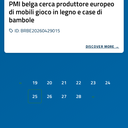
PMI belga cerca produttore europeo
di mobili gioco in legno e case di
bambole
ID: BRBE20260429015
DISCOVER MORE →
19
20
21
22
23
24
«
25
26
27
28
»