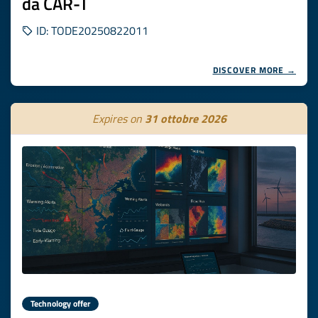
da CAR-T
ID: TODE20250822011
DISCOVER MORE →
Expires on
31 ottobre 2026
Technology offer