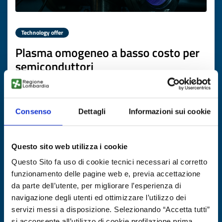
Technology offer
Plasma omogeneo a basso costo per
semiconduttori
ID: TODE20250822010
Consenso
Dettagli
Informazioni sui cookie
DISCOVER MORE →
Expires on
10 novembre 2026
Questo sito web utilizza i cookie
Questo Sito fa uso di cookie tecnici necessari al corretto
funzionamento delle pagine web e, previa accettazione
da parte dell’utente, per migliorare l’esperienza di
navigazione degli utenti ed ottimizzare l’utilizzo dei
servizi messi a disposizione. Selezionando “Accetta tutti”
si acconsente all’utilizzo di cookie profilazione prima