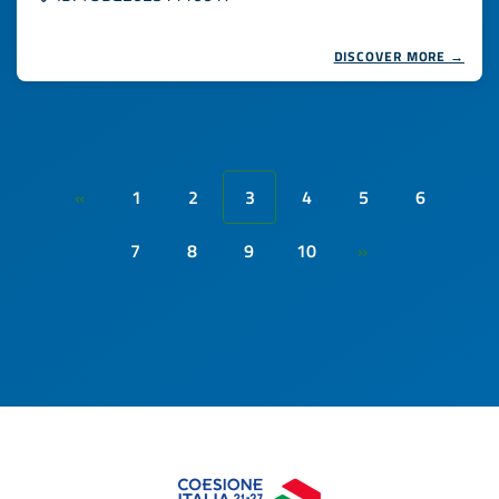
DISCOVER MORE →
1
2
3
4
5
6
«
7
8
9
10
»