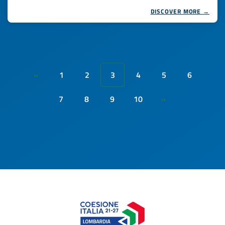
DISCOVER MORE →
1
2
3
4
5
6
«
7
8
9
10
»