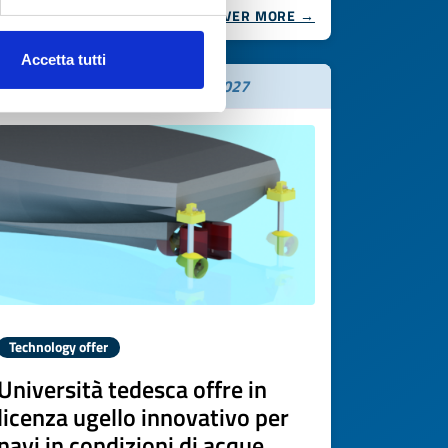
DISCOVER MORE →
Accetta tutti
Expires on
16 giugno 2027
Technology offer
Università tedesca offre in
licenza ugello innovativo per
navi in condizioni di acque