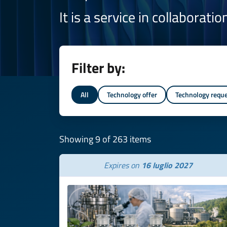
It is a service in collaborati
Filter by:
All
Technology offer
Technology requ
Showing 9 of 263 items
Expires on
16 luglio 2027