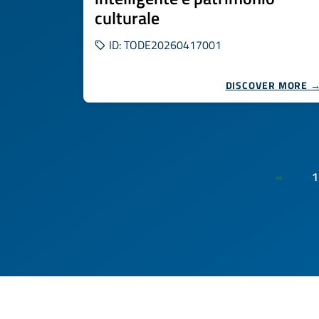
culturale
ID: TODE20260417001
DISCOVER MORE 
1
«