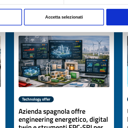
→
DISCOVER MORE →
Accetta selezionati
Expires on
22 giugno 2027
Technology offer
Azienda spagnola offre
engineering energetico, digital
twin e strumenti EPC-SRI per