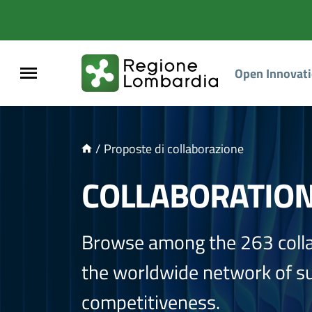
NTENUTO PRINCIPALE
Open Innovat
/
Proposte di collaborazione
COLLABORATIO
Browse among the 263 coll
the worldwide network of sup
competitiveness.