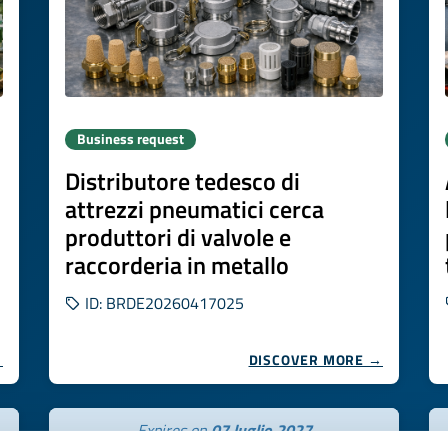
Business request
Distributore tedesco di
attrezzi pneumatici cerca
produttori di valvole e
raccorderia in metallo
ID: BRDE20260417025
→
DISCOVER MORE →
Expires on
07 luglio 2027