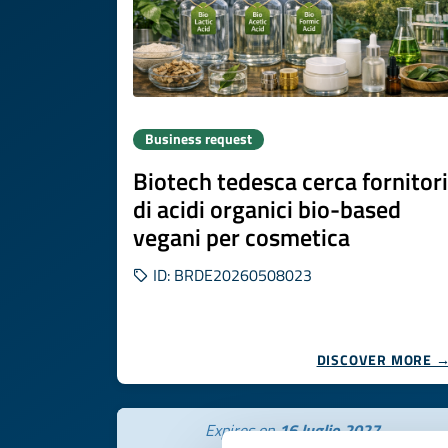
Business request
Biotech tedesca cerca fornitori
di acidi organici bio-based
vegani per cosmetica
ID: BRDE20260508023
DISCOVER MORE 
Expires on
16 luglio 2027