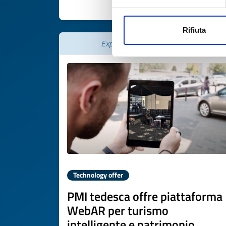
DISCOVER MORE 
Rifiuta
Expires on
22 giugno 2027
Technology offer
PMI tedesca offre piattaforma
WebAR per turismo
intelligente e patrimonio