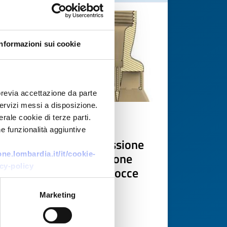
Informazioni sui cookie
previa accettazione da parte
 servizi messi a disposizione.
rale cookie di terze parti.
Technology offer
e funzionalità aggiuntive
Dispositivo per connessione
sicura e rapida tra flacone
e.lombardia.it/it/cookie-
cy-policy
farmaceutico e contagocce
ID: TOES20260422022
Marketing