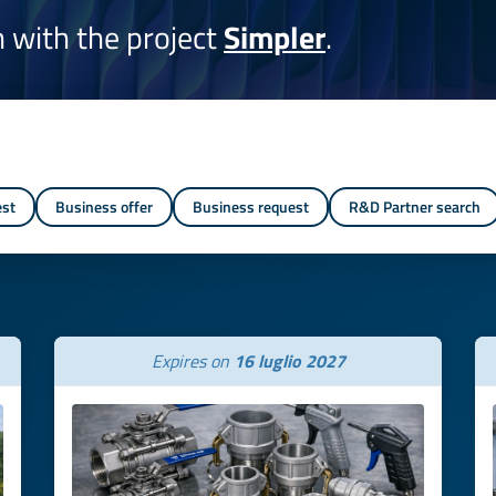
on with the project
Simpler
.
est
Business offer
Business request
R&D Partner search
Expires on
16 luglio 2027