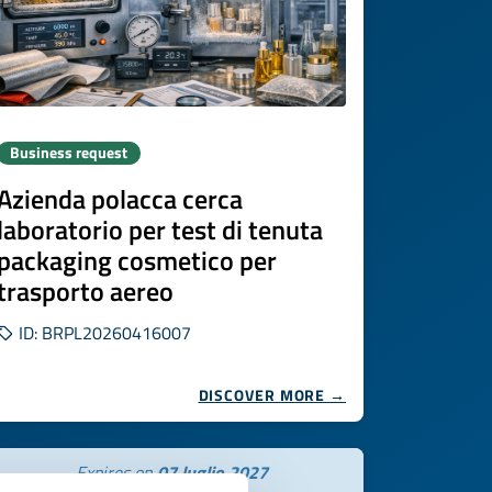
Business request
Azienda polacca cerca
laboratorio per test di tenuta
packaging cosmetico per
trasporto aereo
ID: BRPL20260416007
DISCOVER MORE →
Expires on
07 luglio 2027