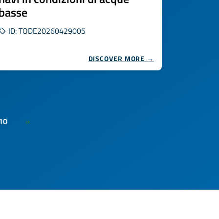
basse
ID: TODE20260429005
DISCOVER MORE →
10
»