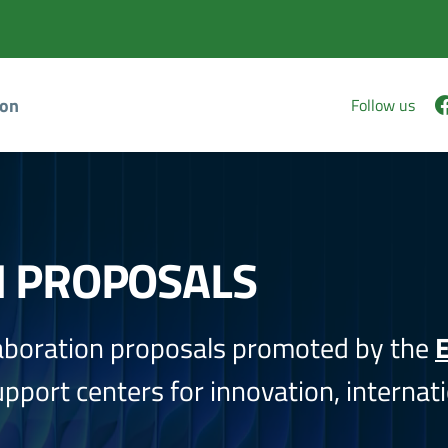
ion
Follow us
N PROPOSALS
aboration proposals promoted by the
E
port centers for innovation, internati