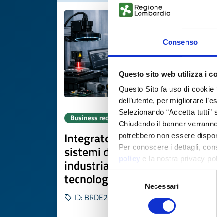
Consenso
Questo sito web utilizza i c
Questo Sito fa uso di cookie 
dell’utente, per migliorare l’
Selezionando “Accetta tutti” s
Business request
Chiudendo il banner verranno u
Integratore specializzato in
potrebbero non essere disponi
sistemi di misura e visione
Per conoscere i dettagli, con
policy
e la nostra privacy po
industriale cerca partner
tecnologici
Selezione
Necessari
del
ID: BRDE20260415005
consenso