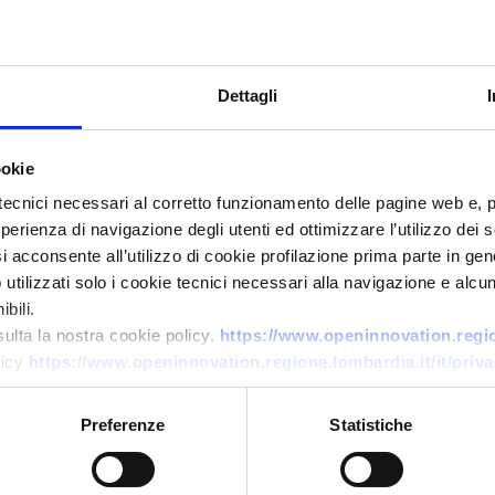
Dettagli
ookie
tecnici necessari al corretto funzionamento delle pagine web e, 
esperienza di navigazione degli utenti ed ottimizzare l’utilizzo dei
i acconsente all’utilizzo di cookie profilazione prima parte in gene
Technology offer
tilizzati solo i cookie tecnici necessari alla navigazione e alcun
PMI bosniaca offre materiali da
bili.
costruzione modulari ottenuti
sulta la nostra cookie policy.
https://www.openinnovation.region
licy
https://www.openinnovation.regione.lombardia.it/it/priva
da scarti tessili riciclati
ID: TOBA20260427023
Preferenze
Statistiche