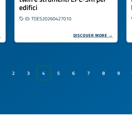
edifici
ID: TOES20260427010
→
DISCOVER MORE →
2
3
4
5
6
7
8
9