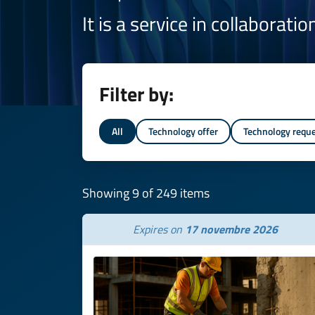
It is a service in collaborati
Filter by:
All
Technology offer
Technology requ
Showing 9 of 249 items
Expires on
17 novembre 2026