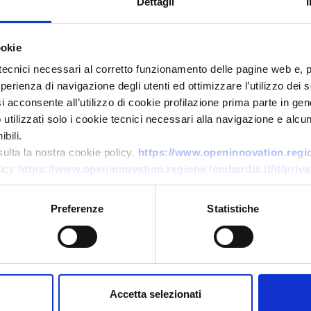
Dettagli
ookie
tecnici necessari al corretto funzionamento delle pagine web e, 
esperienza di navigazione degli utenti ed ottimizzare l’utilizzo dei
i acconsente all’utilizzo di cookie profilazione prima parte in gene
tilizzati solo i cookie tecnici necessari alla navigazione e alcun
Business request
bili.
Produzione accessori uomo in
sulta la nostra cookie policy.
https://www.openinnovation.region
licy
https://www.openinnovation.regione.lombardia.it/it/priva
lana
ID: BRNL20250714008
Preferenze
Statistiche
→
DISCOVER MORE →
Expires on
10 novembre 2026
Accetta selezionati