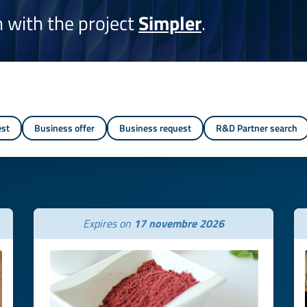
on with the project
Simpler
.
est
Business offer
Business request
R&D Partner search
Expires on
17 novembre 2026