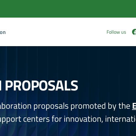
ion
Follow us
N PROPOSALS
aboration proposals promoted by the
E
port centers for innovation, internati