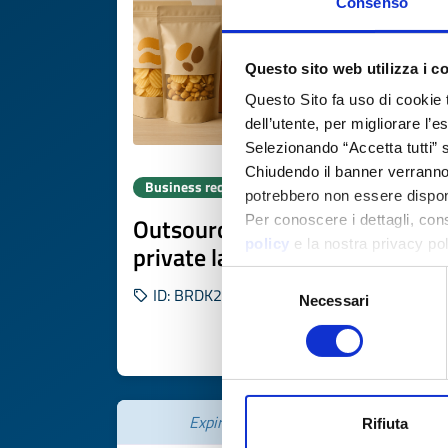
Consenso
Questo sito web utilizza i c
Questo Sito fa uso di cookie 
dell’utente, per migliorare l’
Selezionando “Accetta tutti” s
Chiudendo il banner verranno u
Business request
potrebbero non essere disponi
Outsourcing alimentare per
Per conoscere i dettagli, con
policy
e la nostra privacy po
private label
Selezione
ID: BRDK20251015002
Necessari
del
consenso
DISCOVER MORE 
Expires on
13 novembre 2026
Rifiuta