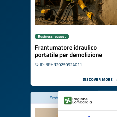
Business request
Frantumatore idraulico
portatile per demolizione
ID: BRHR20250924011
DISCOVER MORE 
Expires on
13 novembre 2026