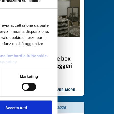
Informazioni sui cookie
previa accettazione da parte
 servizi messi a disposizione.
rale cookie di terze parti.
e funzionalità aggiuntive
Business request
Partner per produzione box
e.lombardia.it/it/cookie-
cy-policy
per rimorchi logistici leggeri
ID: BRDE20250808016
Marketing
DISCOVER MORE →
Expires on
10 novembre 2026
Accetta tutti