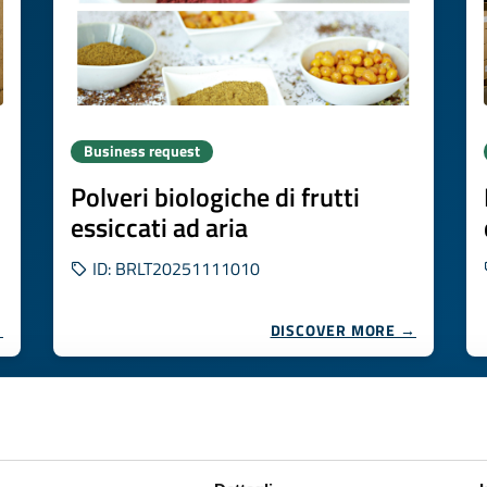
Business request
Polveri biologiche di frutti
essiccati ad aria
ID: BRLT20251111010
→
DISCOVER MORE →
Expires on
13 novembre 2026