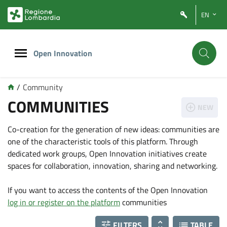
Vai
Vai
EN
al
al
contenuto
footer
principale
Open Innovation
/
Community
COMMUNITIES
NEW
Co-creation for the generation of new ideas: communities are
one of the characteristic tools of this platform. Through
dedicated work groups, Open Innovation initiatives create
spaces for collaboration, innovation, sharing and networking.
If you want to access the contents of the Open Innovation
log in or register on the platform
communities
FILTERS
TABLE