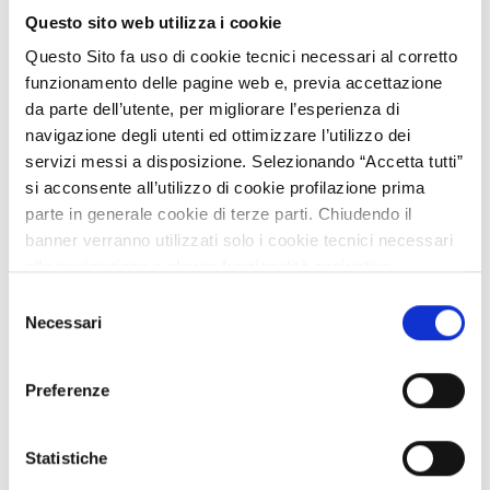
Prevenzione
Questo sito web utilizza i cookie
Open community
Questo Sito fa uso di cookie tecnici necessari al corretto
funzionamento delle pagine web e, previa accettazione
Published
da parte dell’utente, per migliorare l’esperienza di
navigazione degli utenti ed ottimizzare l’utilizzo dei
servizi messi a disposizione. Selezionando “Accetta tutti”
si acconsente all’utilizzo di cookie profilazione prima
parte in generale cookie di terze parti. Chiudendo il
banner verranno utilizzati solo i cookie tecnici necessari
alla navigazione e alcune funzionalità aggiuntive
potrebbero non essere disponibili.
Selezione
Per conoscere i dettagli, consulta la nostra cookie policy.
Necessari
del
Horizon 2020 e oltre
https://www.openinnovation.regione.lombardia.it/it/co
consenso
okie-policy
e la nostra privacy policy
Open community
Preferenze
https://www.openinnovation.regione.lombardia.it/it/pr
ivacy-policy
Published
Statistiche