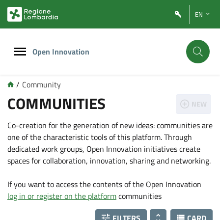
Vai
Vai
EN
al
al
contenuto
footer
principale
Open Innovation
/
Community
COMMUNITIES
NEW
Co-creation for the generation of new ideas: communities are
one of the characteristic tools of this platform. Through
dedicated work groups, Open Innovation initiatives create
spaces for collaboration, innovation, sharing and networking.
If you want to access the contents of the Open Innovation
log in or register on the platform
communities
FILTERS
CARD