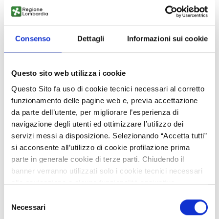
OPEN RESET - Ricerca e Sviluppo nel Tessile del Futuro
Consenso
Dettagli
Informazioni sui cookie
Sostenibile
Questo sito web utilizza i cookie
VISIT THE COMMUNITY
Questo Sito fa uso di cookie tecnici necessari al corretto
funzionamento delle pagine web e, previa accettazione
da parte dell’utente, per migliorare l’esperienza di
navigazione degli utenti ed ottimizzare l’utilizzo dei
servizi messi a disposizione. Selezionando “Accetta tutti”
si acconsente all’utilizzo di cookie profilazione prima
parte in generale cookie di terze parti. Chiudendo il
banner verranno utilizzati solo i cookie tecnici necessari
Brevettazione e trasferimento tecnologico
alla navigazione e alcune funzionalità aggiuntive
potrebbero non essere disponibili.
Selezione
Per conoscere i dettagli, consulta la nostra cookie policy.
Necessari
VISIT THE COMMUNITY
del
https://www.openinnovation.regione.lombardia.it/it/co