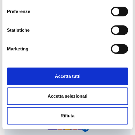
consenso
okie-policy
e la nostra privacy policy
Preferenze
https://www.openinnovation.regione.lombardia.it/it/pr
ivacy-policy
Statistiche
Marketing
La Realtà Virtuale Immersiva per le industrie creative
VISIT THE COMMUNITY
Accetta tutti
Accetta selezionati
Rifiuta