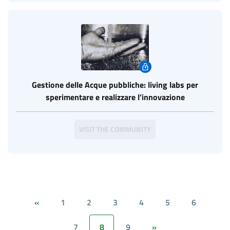
Gestione delle Acque pubbliche: living labs per
sperimentare e realizzare l’innovazione
VISIT THE COMMUNITY
1
2
3
4
5
6
«
7
8
9
»