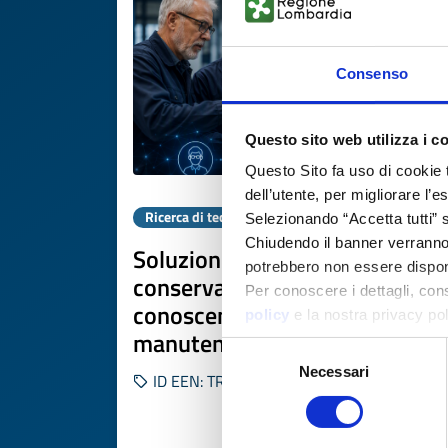
Consenso
Questo sito web utilizza i c
Questo Sito fa uso di cookie 
dell’utente, per migliorare l’
Ricerca di tecnologia
Selezionando “Accetta tutti” s
Chiudendo il banner verranno u
Soluzione digitale per la
potrebbero non essere disponi
conservazione delle
Per conoscere i dettagli, con
conoscenze nel settore
policy
e la nostra privacy po
manutenzione macchinari
Selezione
Necessari
del
ID EEN: TRDE20260723020
consenso
SCOPRI DI PIÙ 