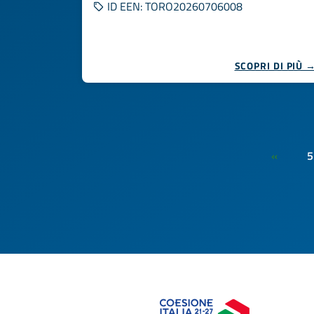
ID EEN: TORO20260706008
SCOPRI DI PIÙ 
5
«