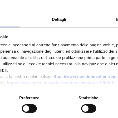
Dettagli
ookie
tecnici necessari al corretto funzionamento delle pagine web e, 
esperienza di navigazione degli utenti ed ottimizzare l’utilizzo dei
Offerta di tecnologia
i acconsente all’utilizzo di cookie profilazione prima parte in gene
tilizzati solo i cookie tecnici necessari alla navigazione e alcun
Servizi di consulenza
bili.
ingegneristica per sviluppo
sulta la nostra cookie policy.
https://www.openinnovation.region
embedded e Edge AI su
licy
https://www.openinnovation.regione.lombardia.it/it/priva
dispositivi sensoristici
Preferenze
Statistiche
ID EEN: TOES20260706006
→
SCOPRI DI PIÙ →