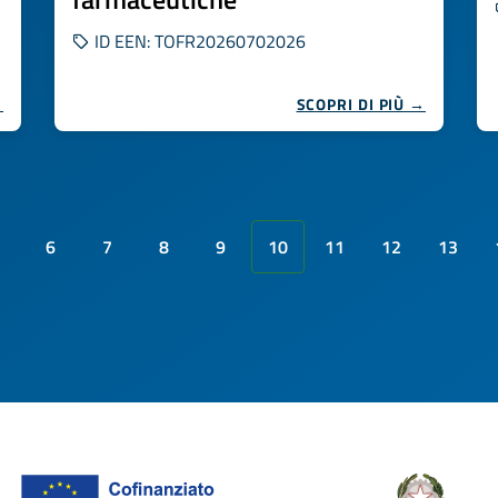
ID EEN: TOFR20260702026
→
SCOPRI DI PIÙ →
6
7
8
9
10
11
12
13