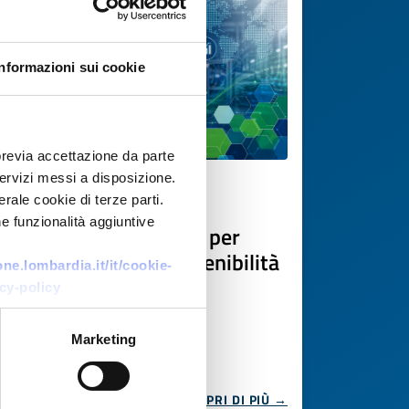
Informazioni sui cookie
previa accettazione da parte
 servizi messi a disposizione.
Offerta di tecnologia
rale cookie di terze parti.
e funzionalità aggiuntive
Piattaforma modulare per
digitalizzazione e sostenibilità
e.lombardia.it/it/cookie-
nei processi produttivi
cy-policy
ID EEN: TOTR20260624006
Marketing
SCOPRI DI PIÙ →