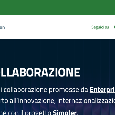
ion
Seguici su
OLLABORAZIONE
i collaborazione promosse da
Enterpr
to all’innovazione, internazionalizzazi
one con il progetto
Simpler
.