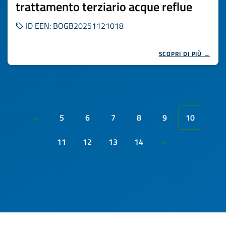
trattamento terziario acque reflue
ID EEN: BOGB20251121018
SCOPRI DI PIÙ →
5
6
7
8
9
10
«
11
12
13
14
»