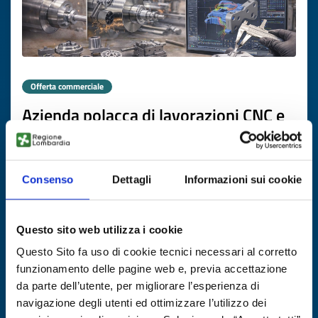
Offerta commerciale
Azienda polacca di lavorazioni CNC e
utensileria cerca partner industriali
ID EEN: BOPL20251124010
Consenso
Dettagli
Informazioni sui cookie
SCOPRI DI PIÙ →
Questo sito web utilizza i cookie
Scade il
26 febbraio 2027
Questo Sito fa uso di cookie tecnici necessari al corretto
funzionamento delle pagine web e, previa accettazione
da parte dell’utente, per migliorare l’esperienza di
navigazione degli utenti ed ottimizzare l’utilizzo dei