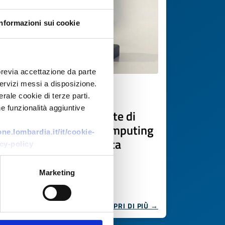
Informazioni sui cookie
previa accettazione da parte
 servizi messi a disposizione.
Offerta commerciale
rale cookie di terze parti.
e funzionalità aggiuntive
Soluzioni personalizzate di
High-Performance Computing
e.lombardia.it/it/cookie-
e integrazione avanzata
cy-policy
dell’hardware
Marketing
ID EEN: BOTR20260109003
SCOPRI DI PIÙ →