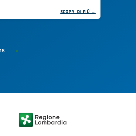
SCOPRI DI PIÙ →
18
»