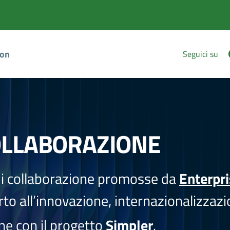
ion
Seguici su
OLLABORAZIONE
i collaborazione promosse da
Enterpr
to all’innovazione, internazionalizzazi
one con il progetto
Simpler
.