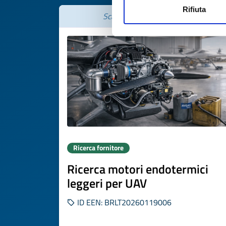
Rifiuta
Scade il
19 febbraio 2027
Ricerca fornitore
Ricerca motori endotermici
leggeri per UAV
ID EEN: BRLT20260119006