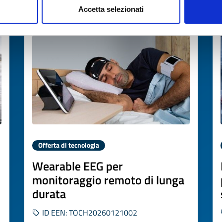
Accetta selezionati
Scade il
19 febbraio 2027
Offerta di tecnologia
Wearable EEG per
monitoraggio remoto di lunga
durata
ID EEN: TOCH20260121002