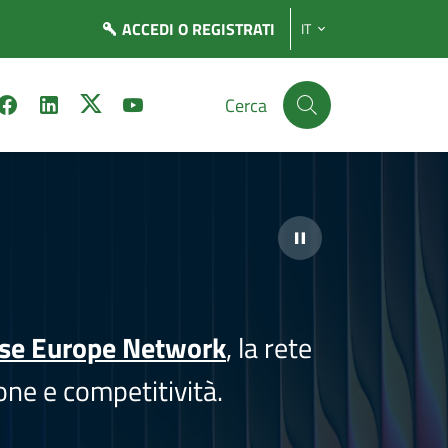
ACCEDI
O REGISTRATI
IT
Cerca
ise Europe Network
, la rete
one e competitività.