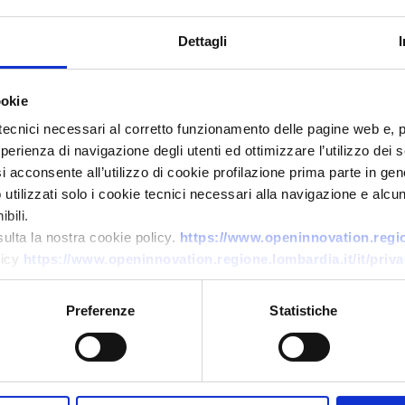
Dettagli
ookie
tecnici necessari al corretto funzionamento delle pagine web e, 
esperienza di navigazione degli utenti ed ottimizzare l’utilizzo dei
Offerta commerciale
i acconsente all’utilizzo di cookie profilazione prima parte in gene
tilizzati solo i cookie tecnici necessari alla navigazione e alcun
Ricarica smart per e-bike
bili.
sulta la nostra cookie policy.
https://www.openinnovation.region
ID EEN: BOSK20251119021STEP
licy
https://www.openinnovation.regione.lombardia.it/it/priva
Preferenze
Statistiche
→
SCOPRI DI PIÙ →