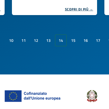
→
SCOPRI DI PIÙ →
10
11
12
13
14
15
16
17