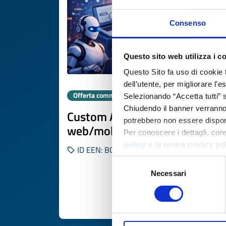
Consenso
Questo sito web utilizza i c
Questo Sito fa uso di cookie 
dell’utente, per migliorare l’
Offerta commerciale
Selezionando “Accetta tutti” s
Chiudendo il banner verranno u
Custom AI models per
potrebbero non essere disponi
web/mobile
Per conoscere i dettagli, con
policy
e la nostra privacy po
ID EEN: BORS20260113012STEP
Selezione
Necessari
del
consenso
SCOPRI DI PIÙ 