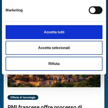
ID EEN: TOGR20260302013
Marketing
SCOPRI DI PIÙ →
Accetta tutti
Scade il
12 marzo 2027
Accetta selezionati
Rifiuta
Offerta di tecnologia
PMI francese offre processo di