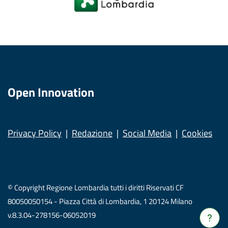
Open Innovation
Privacy Policy
Redazione
Social Media
Cookies
© Copyright Regione Lombardia tutti i diritti Riservati CF
80050050154 - Piazza Città di Lombardia, 1 20124 Milano
v.8.3.04-278156-06052019
Verrà