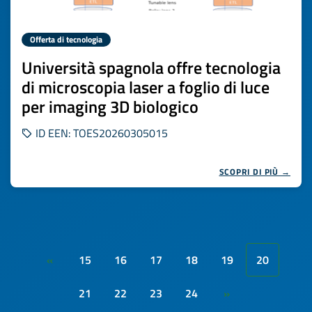
Offerta di tecnologia
Università spagnola offre tecnologia
di microscopia laser a foglio di luce
per imaging 3D biologico
ID EEN: TOES20260305015
SCOPRI DI PIÙ →
15
16
17
18
19
20
«
21
22
23
24
»