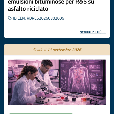
emulsioni bituminose per R&S su
asfalto riciclato
ID EEN: RDRES20260302006
SCOPRI DI PIÙ →
Scade il
11 settembre 2026