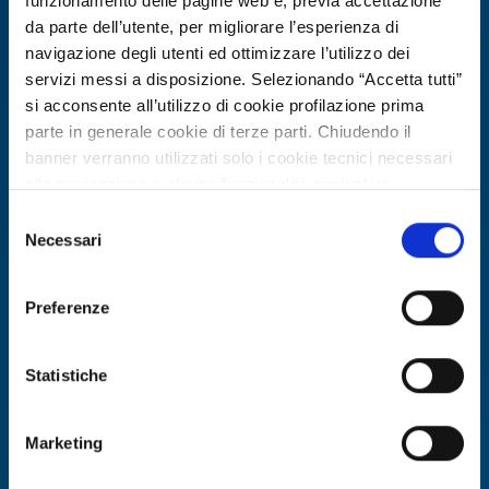
funzionamento delle pagine web e, previa accettazione
da parte dell’utente, per migliorare l’esperienza di
navigazione degli utenti ed ottimizzare l’utilizzo dei
servizi messi a disposizione. Selezionando “Accetta tutti”
si acconsente all’utilizzo di cookie profilazione prima
parte in generale cookie di terze parti. Chiudendo il
banner verranno utilizzati solo i cookie tecnici necessari
alla navigazione e alcune funzionalità aggiuntive
potrebbero non essere disponibili.
Selezione
Per conoscere i dettagli, consulta la nostra cookie policy.
Necessari
Offerta di tecnologia
del
https://www.openinnovation.regione.lombardia.it/it/co
consenso
Istituto universitario tedesco offre
okie-policy
e la nostra privacy policy
progettazione e testing di sistemi di
Preferenze
https://www.openinnovation.regione.lombardia.it/it/pr
potenza wide bandgap
ivacy-policy
Statistiche
ID EEN: TODE20260310025
Marketing
SCOPRI DI PIÙ →